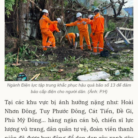
Ngành Điện lực tập trung khắc phục hậu quả bão số 13 để đảm
bảo cấp điện cho người dân. (Ảnh: P.H)
Tại các khu vực bị ảnh hưởng nặng như: Hoài
Nhơn Đông, Tuy Phước Đông, Cát Tiến, Đề Gi,
Phù Mỹ Đông… hàng ngàn cán bộ, chiến sĩ lực
lượng vũ trang, dân quân tự vệ, đoàn viên thanh
niên đã được huy động để dọn dẹp cây xanh gãy