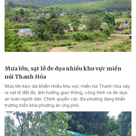
Mưa lớn, sạt lở đe dọa nhiều khu vực miền
núi Thanh Hóa
Mưa lớn kéo dài khiến nhiều khu vực miền núi Thanh Hóa xảy
ra sạt lở đất đá, ảnh hưởng giao thông, công trình và đe dọa
an toàn người dân. Chính quyền các địa phương đang khẩn
trương triển khai phương án ứng phó.