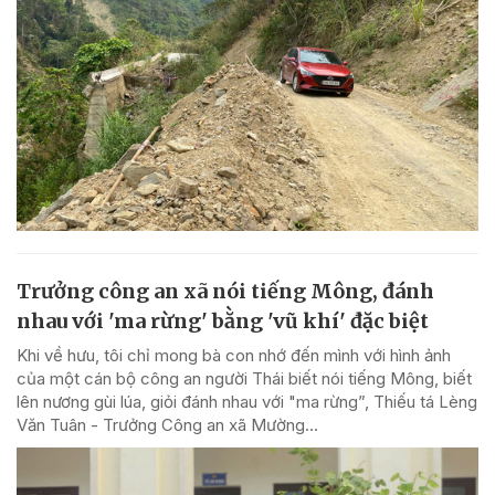
Trưởng công an xã nói tiếng Mông, đánh
nhau với 'ma rừng' bằng 'vũ khí' đặc biệt
Khi về hưu, tôi chỉ mong bà con nhớ đến mình với hình ảnh
của một cán bộ công an người Thái biết nói tiếng Mông, biết
lên nương gùi lúa, giỏi đánh nhau với "ma rừng”, Thiếu tá Lèng
Văn Tuân - Trưởng Công an xã Mường...