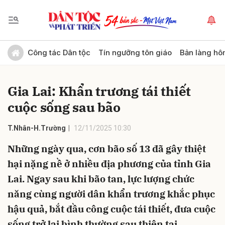
Gửi bình luận
Công tác Dân tộc
Tín ngưỡng tôn giáo
Bản làng hô
Gia Lai: Khẩn trương tái thiết
cuộc sống sau bão
T.Nhân-H.Trường
12/11/2025 10:30
Những ngày qua, cơn bão số 13 đã gây thiệt
Hủy
Gửi
hại nặng nề ở nhiều địa phương của tỉnh Gia
Lai. Ngay sau khi bão tan, lực lượng chức
năng cùng người dân khẩn trương khắc phục
hậu quả, bắt đầu công cuộc tái thiết, đưa cuộc
sống trở lại bình thường sau thiên tai.