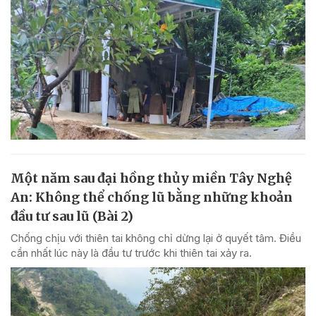
Một năm sau đại hồng thủy miền Tây Nghệ
An: Không thể chống lũ bằng những khoản
đầu tư sau lũ (Bài 2)
Chống chịu với thiên tai không chỉ dừng lại ở quyết tâm. Điều
cần nhất lúc này là đầu tư trước khi thiên tai xảy ra.