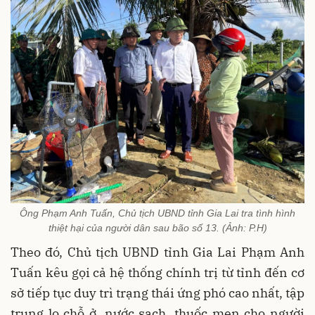
Ông Phạm Anh Tuấn, Chủ tịch UBND tỉnh Gia Lai tra tình hình
thiệt hại của người dân sau bão số 13. (Ảnh: P.H)
Theo đó, Chủ tịch UBND tỉnh Gia Lai Phạm Anh
Tuấn kêu gọi cả hệ thống chính trị từ tỉnh đến cơ
sở tiếp tục duy trì trạng thái ứng phó cao nhất, tập
trung lo chỗ ở, nước sạch, thuốc men cho người