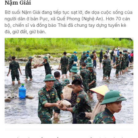
Nậm Giải
Bờ suối Nậm Giải đang tiếp tục sạt lở, đe dọa cuộc sống của
người dân ở bản Pục, xã Quế Phong (Nghệ An). Hơn 70 cán
bộ, chiến sĩ và đồng bào Thái đã chung tay dựng tuyến kè
đá, giữ đất, giữ bản.