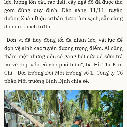
lực, lượng lớn cát, rác thải, cây ngã đổ đã được thu
gom đúng quy định. Đến sáng 11/11, tuyến
đường Xuân Diệu cơ bản được làm sạch, sẵn sàng
đón du khách trở lại.
“Đơn vị đã huy động tối đa nhân lực, vật lực để
dọn vệ sinh các tuyến đường trọng điểm. Ai cũng
thấm mệt nhưng đều cố gắng hết sức để sớm trả
lại vẻ đẹp vốn có cho phố biển”, bà Hồ Thị Kim
Chi - Đội trưởng Đội Môi trường số 1, Công ty Cổ
phần Môi trường Bình Định chia sẻ.