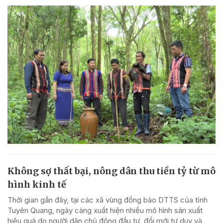
Không sợ thất bại, nông dân thu tiền tỷ từ mô
hình kinh tế
Thời gian gần đây, tại các xã vùng đồng bào DTTS của tỉnh
Tuyên Quang, ngày càng xuất hiện nhiều mô hình sản xuất
hiệu quả do người dân chủ động đầu tư, đổi mới tư duy và