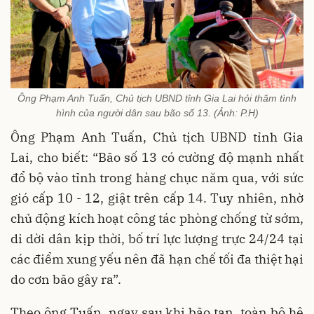
Ông Phạm Anh Tuấn, Chủ tịch UBND tỉnh Gia Lai hỏi thăm tình
hình của người dân sau bão số 13. (Ảnh: P.H)
Ông Phạm Anh Tuấn, Chủ tịch UBND tỉnh Gia
Lai, cho biết: “Bão số 13 có cường độ mạnh nhất
đổ bộ vào tỉnh trong hàng chục năm qua, với sức
gió cấp 10 - 12, giật trên cấp 14. Tuy nhiên, nhờ
chủ động kích hoạt công tác phòng chống từ sớm,
di dời dân kịp thời, bố trí lực lượng trực 24/24 tại
các điểm xung yếu nên đã hạn chế tối đa thiệt hại
do cơn bão gây ra”.
Theo ông Tuấn, ngay sau khi bão tan, toàn bộ hệ