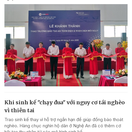
Khi sinh kế "chạy đua" với nguy cơ tái nghèo
vì thiên tai
Trao sinh kế thay vì hỗ trợ ngắn hạn để giúp đồng bào thoát
nghèo. Hàng chục nghìn hộ dân ở Nghệ An đã có thêm cơ
hội tạo thu nhập từ các mô hình sinh kế.