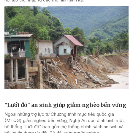
"Lưới đỡ" an sinh giúp giảm nghèo bền vững
Ngoài những trợ lực từ Chương trình mục tiêu quốc gia
(MTQG) giảm nghèo bền vững, Nghệ An còn định hình một
hệ thống “lưới đỡ” bao gồm hệ thống chính sách an sinh xã
hội và tín dụng ưu đãi. Từ đó, giúp người nghèo...