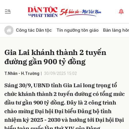
Gửi bình luận
Công tác Dân tộc
Tín ngưỡng tôn giáo
Bản làng hô
Gia Lai khánh thành 2 tuyến
đường gần 900 tỷ đồng
T.Nhân - H.Trường
30/09/2025 15:02
Sáng 30/9, UBND tỉnh Gia Lai long trọng tổ
Hủy
Gửi
chức khánh thành 2 tuyến đường có tổng mức
đầu tư gần 900 tỷ đồng. Đây là 2 công trình
chào mừng Đại hội Đại biểu Đảng bộ tỉnh
nhiệm kỳ 2025 - 2030 và hướng tới Đại hội Đại
biểu toàn quốc lần thứ XIV của Đảng.