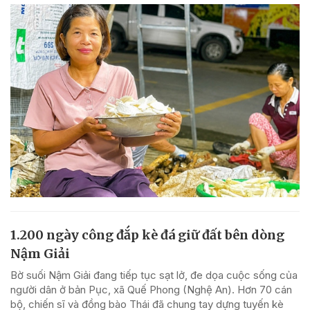
1.200 ngày công đắp kè đá giữ đất bên dòng
Nậm Giải
Bờ suối Nậm Giải đang tiếp tục sạt lở, đe dọa cuộc sống của
người dân ở bản Pục, xã Quế Phong (Nghệ An). Hơn 70 cán
bộ, chiến sĩ và đồng bào Thái đã chung tay dựng tuyến kè