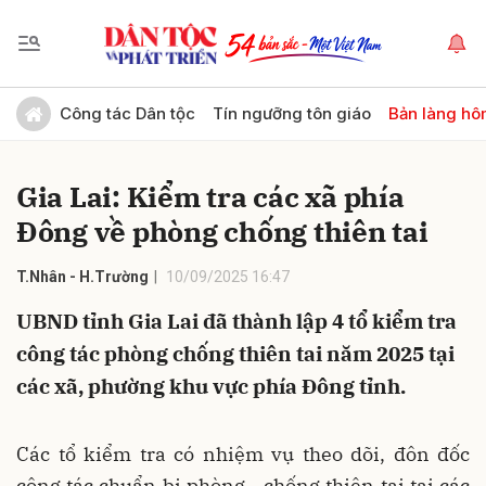
Gửi bình luận
Công tác Dân tộc
Tín ngưỡng tôn giáo
Bản làng hô
Gia Lai: Kiểm tra các xã phía
Đông về phòng chống thiên tai
T.Nhân - H.Trường
10/09/2025 16:47
UBND tỉnh Gia Lai đã thành lập 4 tổ kiểm tra
Hủy
Gửi
công tác phòng chống thiên tai năm 2025 tại
các xã, phường khu vực phía Đông tỉnh.
Các tổ kiểm tra có nhiệm vụ theo dõi, đôn đốc
công tác chuẩn bị phòng - chống thiên tai tại các