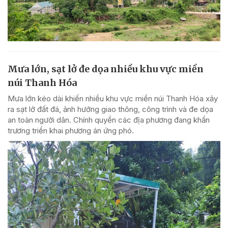
Mưa lớn, sạt lở đe dọa nhiều khu vực miền
núi Thanh Hóa
Mưa lớn kéo dài khiến nhiều khu vực miền núi Thanh Hóa xảy
ra sạt lở đất đá, ảnh hưởng giao thông, công trình và đe dọa
an toàn người dân. Chính quyền các địa phương đang khẩn
trương triển khai phương án ứng phó.