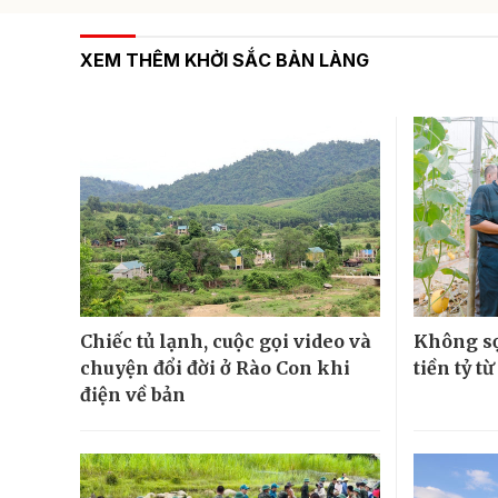
XEM THÊM KHỞI SẮC BẢN LÀNG
Chiếc tủ lạnh, cuộc gọi video và
Không sợ
chuyện đổi đời ở Rào Con khi
tiền tỷ t
điện về bản