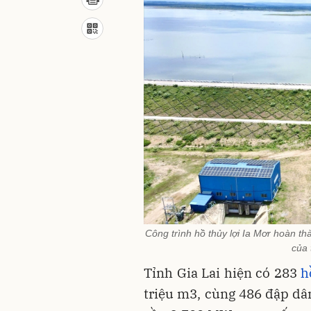
Công trình hồ thủy lợi Ia Mơr hoàn t
của 
Tỉnh Gia Lai hiện có 283
h
triệu m3, cùng 486 đập dân