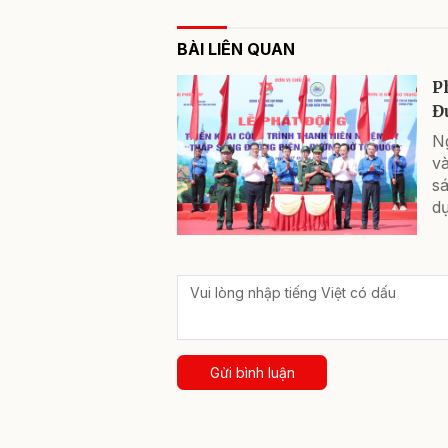
BÀI LIÊN QUAN
P
Đ
N
v
s
dự
Gửi bình luận