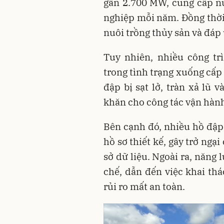
gần 2.700 MW, cung cấp n
nghiệp mỗi năm. Đồng thời,
nuôi trồng thủy sản và đáp
Tuy nhiên, nhiều công tr
trong tình trạng xuống cấ
đập bị sạt lở, tràn xả lũ 
khăn cho công tác vận hành
Bên cạnh đó, nhiều hồ đập
hồ sơ thiết kế, gây trở ngại
sở dữ liệu. Ngoài ra, năng 
chế, dẫn đến việc khai thá
rủi ro mất an toàn.