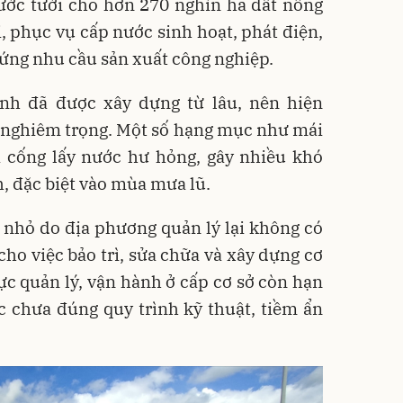
ước tưới cho hơn 270 nghìn ha đất nông
 phục vụ cấp nước sinh hoạt, phát điện,
 ứng nhu cầu sản xuất công nghiệp.
ình đã được xây dựng từ lâu, nên hiện
p nghiêm trọng. Một số hạng mục như mái
và cống lấy nước hư hỏng, gây nhiều khó
, đặc biệt vào mùa mưa lũ.
 nhỏ do địa phương quản lý lại không có
 cho việc bảo trì, sửa chữa và xây dựng cơ
lực quản lý, vận hành ở cấp cơ sở còn hạn
c chưa đúng quy trình kỹ thuật, tiềm ẩn