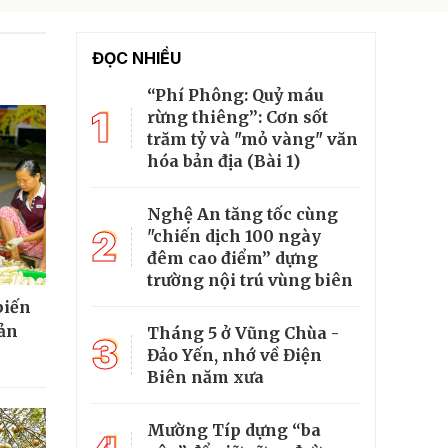
ĐỌC NHIỀU
“Phí Phông: Quỷ máu
1
rừng thiêng”: Cơn sốt
trăm tỷ và "mỏ vàng" văn
hóa bản địa (Bài 1)
Nghệ An tăng tốc cùng
2
"chiến dịch 100 ngày
đêm cao điểm” dựng
trường nội trú vùng biên
biến
sản
Tháng 5 ở Vũng Chùa -
3
Đảo Yến, nhớ về Điện
Biên năm xưa
Mường Típ dựng “ba