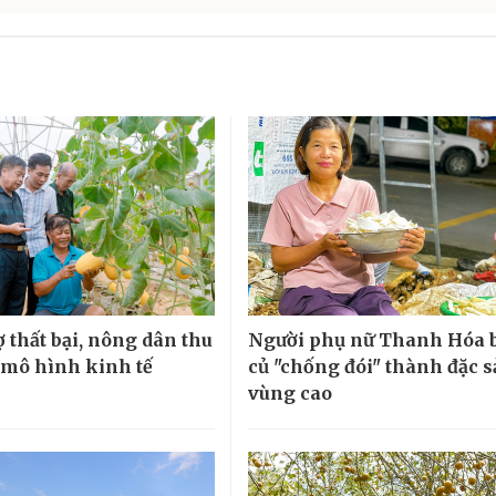
 thất bại, nông dân thu
Người phụ nữ Thanh Hóa 
ừ mô hình kinh tế
củ "chống đói" thành đặc 
vùng cao