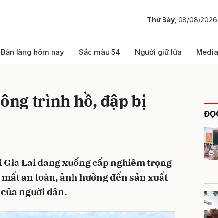
Thứ Bảy,
08/08/2026
bình luận
Bản làng hôm nay
Sắc màu 54
Người giữ lửa
Media
ông trình hồ, đập bị
ĐỌC
ại Gia Lai đang xuống cấp nghiêm trọng
Hủy
G
 mất an toàn, ảnh hưởng đến sản xuất
 của người dân.