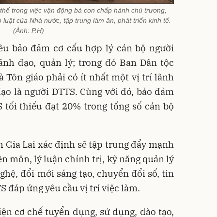
 thế trong việc vận động bà con chấp hành chủ trương,
luật của Nhà nước, tập trung làm ăn, phát triển kinh tế.
(Ảnh: P.H)
êu bảo đảm cơ cấu hợp lý cán bộ người
ãnh đạo, quản lý; trong đó Ban Dân tộc
 Tôn giáo phải có ít nhất một vị trí lãnh
ạo là người DTTS. Cùng với đó, bảo đảm
 tối thiểu đạt 20% trong tổng số cán bộ
nh Gia Lai xác định sẽ tập trung đẩy mạnh
n môn, lý luận chính trị, kỹ năng quản lý
hệ, đổi mới sáng tạo, chuyển đổi số, tin
S đáp ứng yêu cầu vị trí việc làm.
hiện cơ chế tuyển dụng, sử dụng, đào tạo,