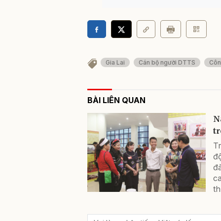
Gia Lai
Cán bộ người DTTS
Côn
BÀI LIÊN QUAN
N
t
Tr
đ
đ
c
th