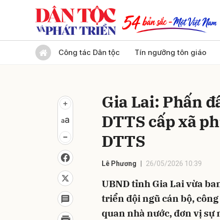
Gửi 
Công tác Dân tộc
Tín ngưỡng tôn giáo
Gia Lai: Phấn đấ
DTTS cấp xã ph
DTTS
Lê Phương
26/05/2026 10:39
UBND tỉnh Gia Lai vừa ba
triển đội ngũ cán bộ, côn
quan nhà nước, đơn vị sự n