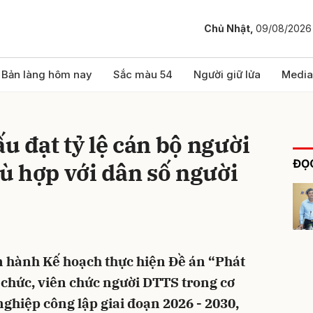
Chủ Nhật,
09/08/2026
bình luận
Bản làng hôm nay
Sắc màu 54
Người giữ lửa
Media
u đạt tỷ lệ cán bộ người
ĐỌC
ù hợp với dân số người
Hủy
G
n hành Kế hoạch thực hiện Đề án “Phát
g chức, viên chức người DTTS trong cơ
ghiệp công lập giai đoạn 2026 - 2030,