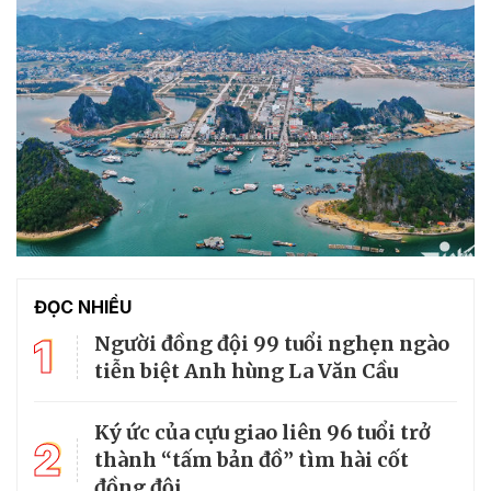
ĐỌC NHIỀU
1
Người đồng đội 99 tuổi nghẹn ngào
tiễn biệt Anh hùng La Văn Cầu
Ký ức của cựu giao liên 96 tuổi trở
2
thành “tấm bản đồ” tìm hài cốt
đồng đội