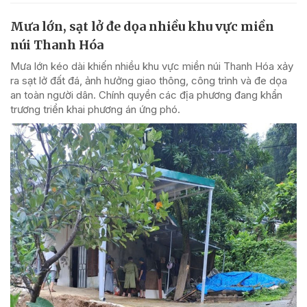
Mưa lớn, sạt lở đe dọa nhiều khu vực miền
núi Thanh Hóa
Mưa lớn kéo dài khiến nhiều khu vực miền núi Thanh Hóa xảy
ra sạt lở đất đá, ảnh hưởng giao thông, công trình và đe dọa
an toàn người dân. Chính quyền các địa phương đang khẩn
trương triển khai phương án ứng phó.