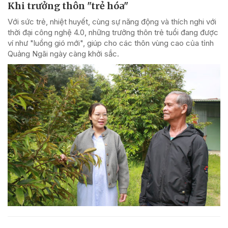
Khi trưởng thôn "trẻ hóa"
Với sức trẻ, nhiệt huyết, cùng sự năng động và thích nghi với
thời đại công nghệ 4.0, những trưởng thôn trẻ tuổi đang được
ví như "luồng gió mới", giúp cho các thôn vùng cao của tỉnh
Quảng Ngãi ngày càng khởi sắc.