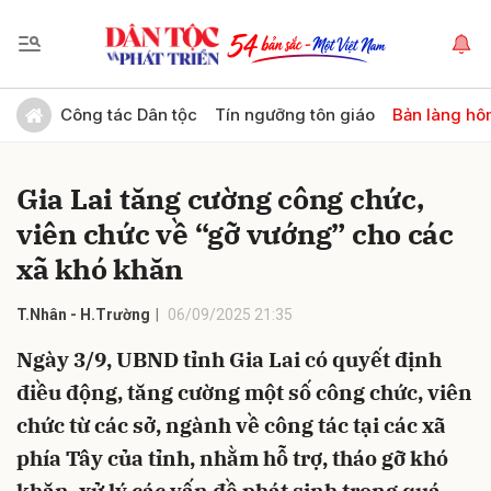
Gửi bình luận
Công tác Dân tộc
Tín ngưỡng tôn giáo
Bản làng hô
Gia Lai tăng cường công chức,
viên chức về “gỡ vướng” cho các
xã khó khăn
T.Nhân - H.Trường
06/09/2025 21:35
Hủy
Gửi
Ngày 3/9, UBND tỉnh Gia Lai có quyết định
điều động, tăng cường một số công chức, viên
chức từ các sở, ngành về công tác tại các xã
phía Tây của tỉnh, nhằm hỗ trợ, tháo gỡ khó