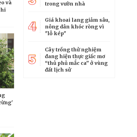
3
eo và
trong vườn nhà
khi
Giá khoai lang giảm sâu,
4
nông dân khóc ròng vì
"lỗ kép"
Cây trồng thử nghiệm
5
đang hiện thực giấc mơ
“thủ phủ mắc ca” ở vùng
đất lịch sử
ng
rừng'