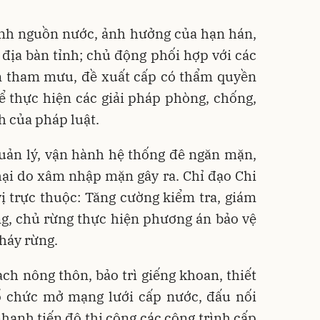
ình nguồn nước, ảnh hưởng của hạn hán,
 địa bàn tỉnh; chủ động phối hợp với các
an tham mưu, đề xuất cấp có thẩm quyền
ể thực hiện các giải pháp phòng, chống,
 của pháp luật.
quản lý, vận hành hệ thống đê ngăn mặn,
 hại do xâm nhập mặn gây ra. Chỉ đạo Chi
ị trực thuộc: Tăng cường kiểm tra, giám
ng, chủ rừng thực hiện phương án bảo vệ
háy rừng.
h nông thôn, bảo trì giếng khoan, thiết
tổ chức mở mạng lưới cấp nước, đấu nối
nhanh tiến độ thi công các công trình cấp