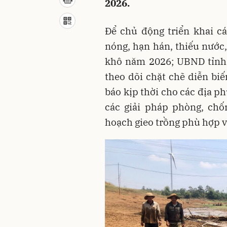
2026.
Để chủ động triển khai c
nóng, hạn hán, thiếu nướ
khô năm 2026; UBND tỉnh 
theo dõi chặt chẽ diễn bi
báo kịp thời cho các địa ph
các giải pháp phòng, chố
hoạch gieo trồng phù hợp v