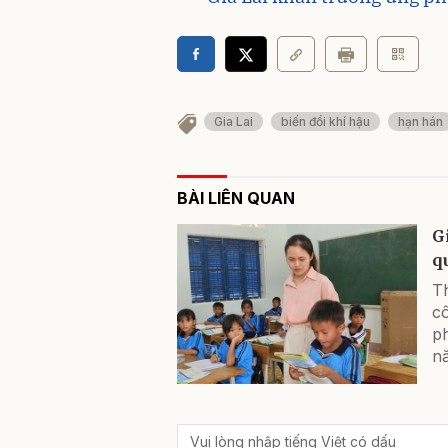
Gia Lai
biến đổi khí hậu
hạn hán
BÀI LIÊN QUAN
G
q
T
cô
ph
n