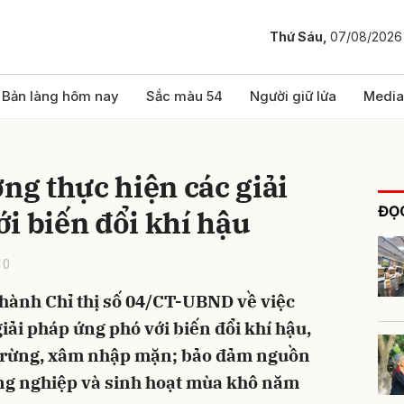
Thứ Sáu,
07/08/2026
bình luận
Bản làng hôm nay
Sắc màu 54
Người giữ lửa
Media
ờng thực hiện các giải
ĐỌC
i biến đổi khí hậu
10
hành Chỉ thị số 04/CT-UBND về việc
Hủy
G
iải pháp ứng phó với biến đổi khí hậu,
y rừng, xâm nhập mặn; bảo đảm nguồn
ng nghiệp và sinh hoạt mùa khô năm