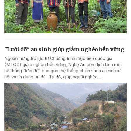
"Lưới đỡ" an sinh giúp giảm nghèo bền vững
Ngoài những trợ lực từ Chương trình mục tiêu quốc gia
(MTQG) giảm nghèo bền vững, Nghệ An còn định hình một
hệ thống “lưới đỡ” bao gồm hệ thống chính sách an sinh xã
hội và tín dụng ưu đãi. Từ đó, giúp người nghèo...