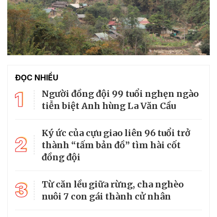
ĐỌC NHIỀU
1
Người đồng đội 99 tuổi nghẹn ngào
tiễn biệt Anh hùng La Văn Cầu
Ký ức của cựu giao liên 96 tuổi trở
2
thành “tấm bản đồ” tìm hài cốt
đồng đội
3
Từ căn lều giữa rừng, cha nghèo
nuôi 7 con gái thành cử nhân