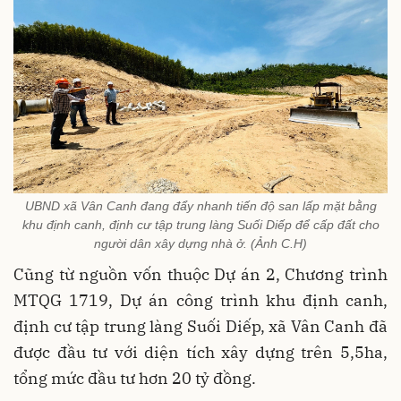
UBND xã Vân Canh đang đẩy nhanh tiến độ san lấp mặt bằng
khu định canh, định cư tập trung làng Suối Diếp để cấp đất cho
người dân xây dựng nhà ở. (Ảnh C.H)
Cũng từ nguồn vốn thuộc Dự án 2, Chương trình
MTQG 1719, Dự án công trình khu định canh,
định cư tập trung làng Suối Diếp, xã Vân Canh đã
được đầu tư với diện tích xây dựng trên 5,5ha,
tổng mức đầu tư hơn 20 tỷ đồng.