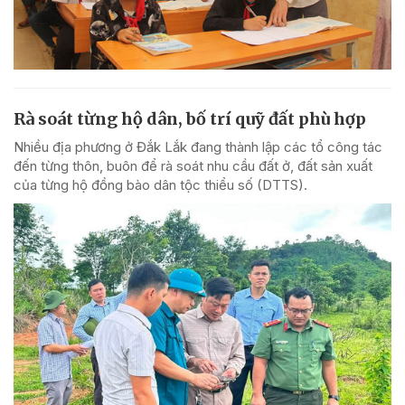
Rà soát từng hộ dân, bố trí quỹ đất phù hợp
Nhiều địa phương ở Đắk Lắk đang thành lập các tổ công tác
đến từng thôn, buôn để rà soát nhu cầu đất ở, đất sản xuất
của từng hộ đồng bào dân tộc thiểu số (DTTS).