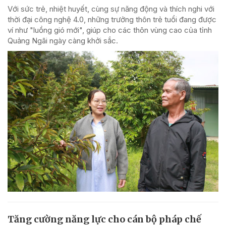
Với sức trẻ, nhiệt huyết, cùng sự năng động và thích nghi với
thời đại công nghệ 4.0, những trưởng thôn trẻ tuổi đang được
ví như "luồng gió mới", giúp cho các thôn vùng cao của tỉnh
Quảng Ngãi ngày càng khởi sắc.
Tăng cường năng lực cho cán bộ pháp chế