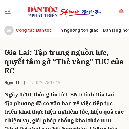
Gửi bình luận
Công tác Dân tộc
Tín ngưỡng tôn giáo
Bản làng hô
Gia Lai: Tập trung nguồn lực,
quyết tâm gỡ “Thẻ vàng” IUU của
EC
Ngọc Thu
01/10/2025 13:45
Hủy
Gửi
Ngày 1/10, thông tin từ UBND tỉnh Gia Lai,
địa phương đã có văn bản về việc tiếp tục
triển khai thực hiện nghiêm túc, hiệu quả các
nhiệm vụ, giải pháp chống khai thác IUU