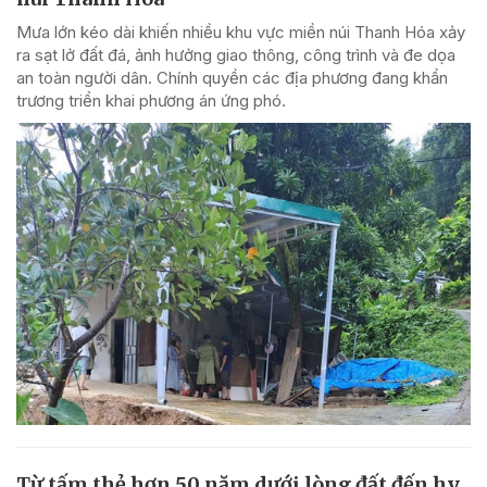
Mưa lớn kéo dài khiến nhiều khu vực miền núi Thanh Hóa xảy
ra sạt lở đất đá, ảnh hưởng giao thông, công trình và đe dọa
an toàn người dân. Chính quyền các địa phương đang khẩn
trương triển khai phương án ứng phó.
Từ tấm thẻ hơn 50 năm dưới lòng đất đến hy