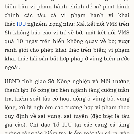
biên bản vi phạm hành chính để xử phạt hành
chính các tàu cá vi phạm hành vi khai
thác
IUU
nghiêm trọng như: Mất kết nối VMS trên
6h không báo cáo vị trí về bờ; mất kết nối VMS
quá 10 ngày trên biển không quay về bờ; vượt
ranh giới cho phép khai thác trên biển; vi phạm
khai thác hải sản bất hợp pháp ở vùng biển nước
ngoài.
UBND tỉnh giao Sở Nông nghiệp và Môi trường
thành lập Tổ công tác liên ngành tăng cường tuần
tra, kiểm soát tàu có hoạt động ở vùng bờ, vùng
lộng, xử lý nghiêm các trường hợp vi phạm theo
quy định về sai vùng, sai tuyến (đặc biệt là tàu
giã cào). Chỉ đạo Tổ IUU tại các cảng cá tăng
cường công tác kiểm tra, kiểm soát tàu cá ra, vào