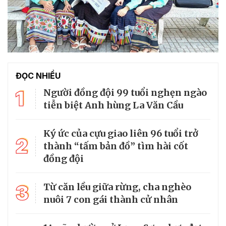
ĐỌC NHIỀU
1
Người đồng đội 99 tuổi nghẹn ngào
tiễn biệt Anh hùng La Văn Cầu
Ký ức của cựu giao liên 96 tuổi trở
2
thành “tấm bản đồ” tìm hài cốt
đồng đội
3
Từ căn lều giữa rừng, cha nghèo
nuôi 7 con gái thành cử nhân