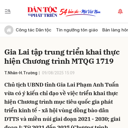
Gửi bình luận
Công tác Dân tộc
Tín ngưỡng tôn giáo
Bản làng hô
Gia Lai tập trung triển khai thực
hiện Chương trình MTQG 1719
T.Nhân-H.Trường
09/08/2025 15:09
Chủ tịch UBND tỉnh Gia Lai Phạm Anh Tuấn
Hủy
Gửi
vừa có ý kiến chỉ đạo về việc triển khai thực
hiện Chương trình mục tiêu quốc gia phát
triển kinh tế - xã hội vùng đồng bào dân
DTTS và miền núi giai đoạn 2021 - 2030; giai
đoạn I: Từ 2021 đến 2025 (Chương trình