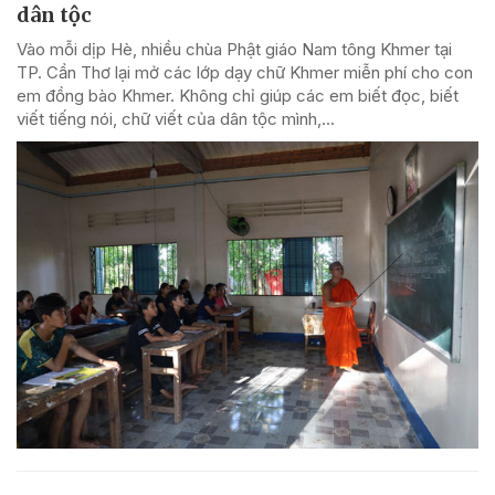
dân tộc
Vào mỗi dịp Hè, nhiều chùa Phật giáo Nam tông Khmer tại
TP. Cần Thơ lại mở các lớp dạy chữ Khmer miễn phí cho con
em đồng bào Khmer. Không chỉ giúp các em biết đọc, biết
viết tiếng nói, chữ viết của dân tộc mình,...