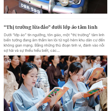
“Thị trường lừa đảo” dưới lớp áo tâm linh
Dưới “lớp áo” tín ngưỡng, tôn giáo, một "thị trường" tâm linh
biến tướng đang âm thầm len lỏi từ ngõ hẻm khu dân cư đến
không gian mạng. Bằng những thủ đoạn tinh vi, đánh vào nỗi
sợ hãi và sự thiếu hiểu biết, các...