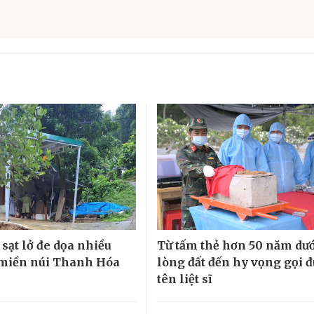
sạt lở đe dọa nhiều
Từ tấm thẻ hơn 50 năm dư
miền núi Thanh Hóa
lòng đất đến hy vọng gọi 
tên liệt sĩ