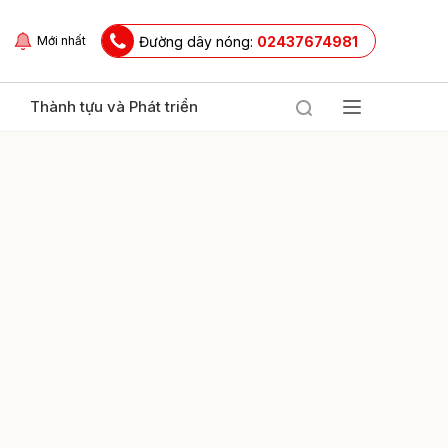
Đường dây nóng:
02437674981
Mới nhất
Thành tựu và Phát triển
ửi