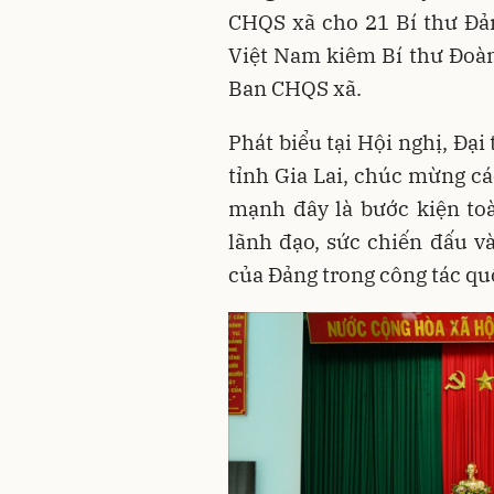
CHQS xã cho 21 Bí thư Đả
Việt Nam kiêm Bí thư Đoàn 
Ban CHQS xã.
Phát biểu tại Hội nghị, Đạ
tỉnh Gia Lai, chúc mừng c
mạnh đây là bước kiện to
lãnh đạo, sức chiến đấu v
của Đảng trong công tác qu