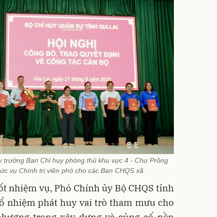
 trưởng Ban Chỉ huy phòng thủ khu vực 4 - Chư Prông
hức vụ Chính trị viên phó cho các Ban CHQS xã
tốt nhiệm vụ, Phó Chính ủy Bộ CHQS tỉnh
bổ nhiệm phát huy vai trò tham mưu cho
phương trong xây dựng và củng cố nền