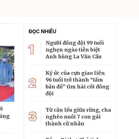
ĐỌC NHIỀU
Người đồng đội 99 tuổi
1
nghẹn ngào tiễn biệt
Anh hùng La Văn Cầu
Ký ức của cựu giao liên
2
96 tuổi trở thành “tấm
bản đồ” tìm hài cốt đồng
đội
ới
Từ căn lều giữa rừng, cha
3
đúng
nghèo nuôi 7 con gái
thành cử nhân