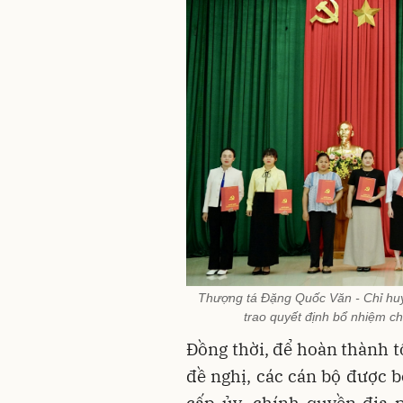
Thượng tá Đặng Quốc Văn - Chỉ huy
trao quyết định bổ nhiệm c
Đồng thời, để hoàn thành 
đề nghị, các cán bộ được 
cấp ủy, chính quyền địa 