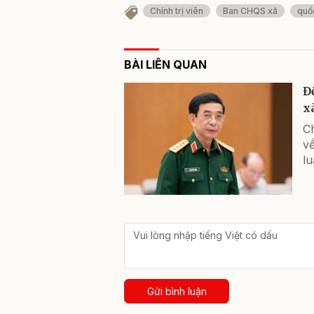
Chính trị viên
Ban CHQS xã
quố
BÀI LIÊN QUAN
Đ
x
C
về
lu
Gửi bình luận