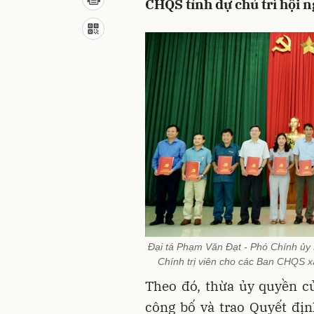
CHQS tỉnh dự chủ trì hội n
Đại tá Phạm Văn Đạt - Phó Chính ủy 
Chính trị viên cho các Ban CHQS x
Theo đó, thừa ủy quyền 
công bố và trao Quyết đị