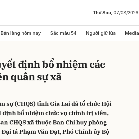
Thứ Sáu,
07/08/2026
bình luận
Bản làng hôm nay
Sắc màu 54
Người giữ lửa
Media
uyết định bổ nhiệm các
iên quân sự xã
n sự (CHQS) tỉnh Gia Lai đã tổ chức Hội
Hủy
G
 định bổ nhiệm chức vụ chính trị viên,
 Ban CHQS xã thuộc Ban Chỉ huy phòng
. Đại tá Phạm Văn Đạt, Phó Chính ủy Bộ