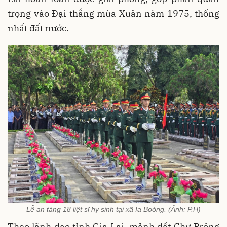
trọng vào Đại thắng mùa Xuân năm 1975, thống
nhất đất nước.
Lễ an táng 18 liệt sĩ hy sinh tại xã Ia Boòng. (Ảnh: P.H)
Theo lãnh đạo tỉnh Gia Lai, mảnh đất Chư Prông