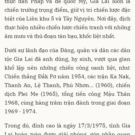
thực dân Pháp và đế quốc Mỹ, Gia Lai luôn là
chiến trường trọng điểm, giữ vị trí chiến lược đặc
biệt của Liên khu 5 và Tây Nguyên. Nơi đây, địch
thực hiện nhiều chiến lược chiến tranh với những
âm mưu và thủ đoạn tàn bạo, khốc liệt nhất.
Dưới sự lãnh đạo của Đảng, quân và dân các dân
tộc Gia Lai đã anh dũng, hy sinh, vượt qua gian
khổ lập nên những chiến công oanh liệt, như:
Chiến thắng Đắk Pơ năm 1954, các trận Ka Nak,
Thanh An, Lệ Thanh, Phú Nhơn… (1960), chiến
dịch Plei Me (1965), tổng tiến công Mậu Thân
1968, cùng hàng trăm trận đánh trong giai đoạn
1969 - 1974.
Trong đó, đỉnh cao là ngày 17/3/1975, tỉnh Gia
Lai hoàn toàn được giải phóng, góp phần quan