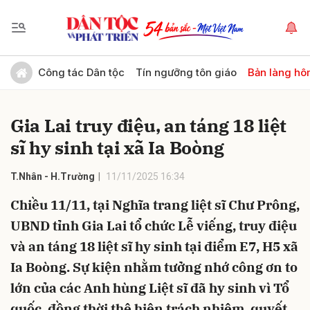
Gửi bình luận
Công tác Dân tộc
Tín ngưỡng tôn giáo
Bản làng hô
Gia Lai truy điệu, an táng 18 liệt
sĩ hy sinh tại xã Ia Boòng
T.Nhân - H.Trường
11/11/2025 16:34
Chiều 11/11, tại Nghĩa trang liệt sĩ Chư Prông,
Hủy
Gửi
UBND tỉnh Gia Lai tổ chức Lễ viếng, truy điệu
và an táng 18 liệt sĩ hy sinh tại điểm E7, H5 xã
Ia Boòng. Sự kiện nhằm tưởng nhớ công ơn to
lớn của các Anh hùng Liệt sĩ đã hy sinh vì Tổ
quốc, đồng thời thệ hiện trách nhiệm, quyết