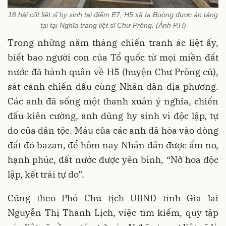
18 hài cốt liệt sĩ hy sinh tại điểm E7, H5 xã Ia Boòng được án táng
tại tại Nghĩa trang liệt sĩ Chư Prông. (Ảnh P.H)
Trong những năm tháng chiến tranh ác liệt ấy,
biết bao người con của Tổ quốc từ mọi miền đất
nước đã hành quân về H5 (huyện Chư Prông cũ),
sát cánh chiến đấu cùng Nhân dân địa phương.
Các anh đã sống một thanh xuân ý nghĩa, chiến
đấu kiên cường, anh dũng hy sinh vì độc lập, tự
do của dân tộc. Máu của các anh đã hòa vào dòng
đất đỏ bazan, để hôm nay Nhân dân được ấm no,
hạnh phúc, đất nước được yên bình, “Nở hoa độc
lập, kết trái tự do”.
Cũng theo Phó Chủ tịch UBND tỉnh Gia lai
Nguyễn Thị Thanh Lịch, việc tìm kiếm, quy tập