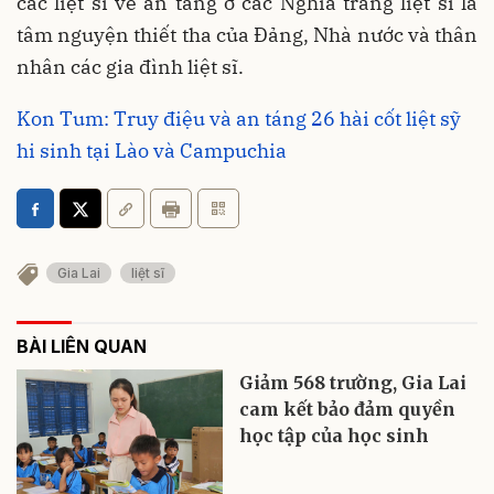
các liệt sĩ về an táng ở các Nghĩa trang liệt sĩ là
tâm nguyện thiết tha của Đảng, Nhà nước và thân
nhân các gia đình liệt sĩ.
Kon Tum: Truy điệu và an táng 26 hài cốt liệt sỹ
hi sinh tại Lào và Campuchia
Gia Lai
liệt sĩ
BÀI LIÊN QUAN
Giảm 568 trường, Gia Lai
cam kết bảo đảm quyền
học tập của học sinh