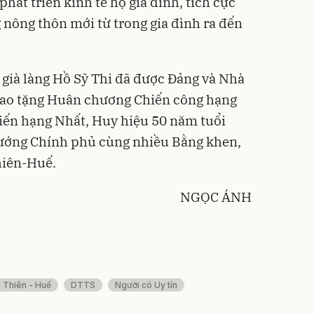
phát triển kinh tế hộ gia đình, tích cực
 nông thôn mới từ trong gia đình ra đến
 già làng Hồ Sỹ Thi đã được Đảng và Nhà
rao tặng Huân chương Chiến công hạng
ến hạng Nhất, Huy hiệu 50 năm tuổi
ướng Chính phủ cùng nhiều Bằng khen,
hiên-Huế.
NGỌC ÁNH
 Thiên - Huế
DTTS
Người có Uy tín