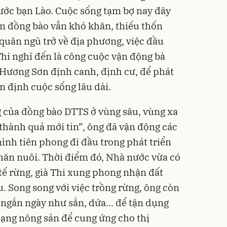
ước bạn Lào. Cuộc sống tạm bợ nay đây
m đồng bào vẫn khó khăn, thiếu thốn
 quân ngũ trở về địa phương, việc đầu
Thi nghĩ đến là công cuộc vận động bà
ã Hương Sơn định canh, định cư, để phát
ổn định cuộc sống lâu dài.
 của đồng bào DTTS ở vùng sâu, vùng xa
 thành quả mới tin”, ông đã vận động các
ình tiên phong đi đầu trong phát triển
hăn nuôi. Thời điểm đó, Nhà nước vừa có
 tế rừng, già Thi xung phong nhận đất
u. Song song với việc trồng rừng, ông còn
 ngắn ngày như sắn, dứa... để tận dụng
ạng nông sản để cung ứng cho thị