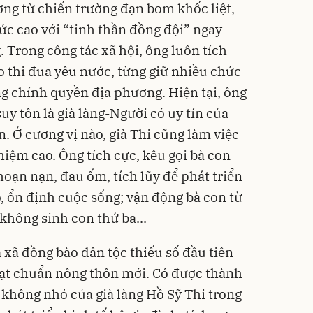
ơng từ chiến trường đạn bom khốc liệt,
hức cao với “tinh thần đồng đội” ngay
 Trong công tác xã hội, ông luôn tích
o thi đua yêu nước, từng giữ nhiều chức
g chính quyền địa phương. Hiện tại, ông
uy tôn là già làng-Người có uy tín của
. Ở cương vị nào, già Thi cũng làm việc
hiệm cao. Ông tích cực, kêu gọi bà con
oạn nạn, đau ốm, tích lũy để phát triển
, ổn định cuộc sống; vận động bà con từ
 không sinh con thứ ba...
xã đồng bào dân tộc thiểu số đầu tiên
ạt chuẩn nông thôn mới. Có được thành
 không nhỏ của già làng Hồ Sỹ Thi trong