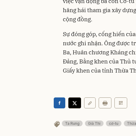
việc vận động bà con Cơ-tu 
hăng hái tham gia xây dựng
cộng đồng.
Sự đóng góp, cống hiến của
nước ghi nhận. Ông được t
Ba, Huân chương Kháng chi
Đảng, Bằng khen của Thủ t
Giấy khen của tỉnh Thừa T
Ta Rung
Già Thi
cơ-tu
Thừa