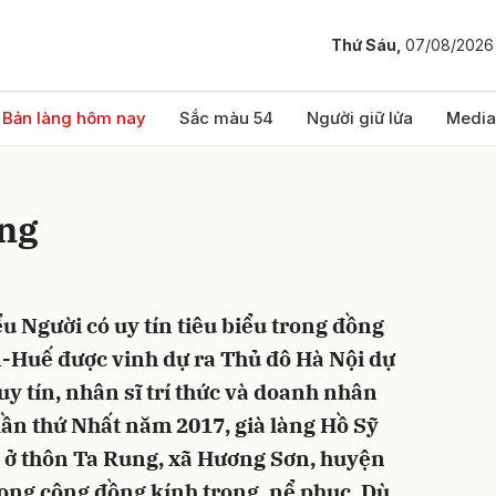
Thứ Sáu,
07/08/2026
bình luận
Bản làng hôm nay
Sắc màu 54
Người giữ lửa
Media
ung
ểu Người có uy tín tiêu biểu trong đồng
-Huế được vinh dự ra Thủ đô Hà Nội dự
Hủy
G
y tín, nhân sĩ trí thức và doanh nhân
lần thứ Nhất năm 2017, già làng Hồ Sỹ
i, ở thôn Ta Rung, xã Hương Sơn, huyện
ong cộng đồng kính trọng, nể phục. Dù