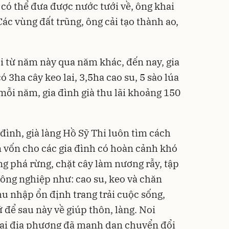
 có thể đưa được nước tưới về, ông khai
ác vùng đất trũng, ông cải tạo thành ao,
i từ năm này qua năm khác, đến nay, gia
ó 3ha cây keo lai, 3,5ha cao su, 5 sào lúa
mỗi năm, gia đình già thu lãi khoảng 150
đình, già làng Hồ Sỹ Thi luôn tìm cách
 vốn cho các gia đình có hoàn cảnh khó
g phá rừng, chặt cây làm nương rẫy, tập
công nghiệp như: cao su, keo và chăn
hu nhập ổn định trang trải cuộc sống,
 để sau này về giúp thôn, làng. Noi
 tại địa phương đã mạnh dạn chuyển đổi