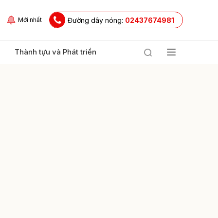
Đường dây nóng:
02437674981
Mới nhất
Thành tựu và Phát triển
ửi