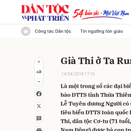
Gửi 
Công tác Dân tộc
Tín ngưỡng tôn giáo
Già Thi ở Ta R
14/04/2018 17:10
Là một trong số các đại bi
bào DTTS tỉnh Thừa Thiên
Lễ Tuyên dương Người có u
tiêu biểu DTTS toàn quốc 
Thi, dân tộc Cơ-tu (71 tuổ
Nam Đông) được bà con tr