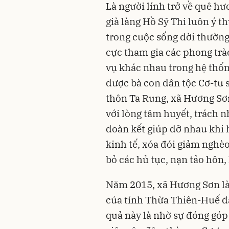
Là người lính trở về quê hư
già làng Hồ Sỹ Thi luôn ý t
trong cuộc sống đời thường.
cực tham gia các phong trà
vụ khác nhau trong hệ thốn
được bà con dân tộc Cơ-tu s
thôn Ta Rung, xã Hương Sơn
với lòng tâm huyết, trách n
đoàn kết giúp đỡ nhau khi h
kinh tế, xóa đói giảm nghèo
bỏ các hủ tục, nạn tảo hôn,
Năm 2015, xã Hương Sơn là 
của tỉnh Thừa Thiên-Huế đ
quả này là nhờ sự đóng góp