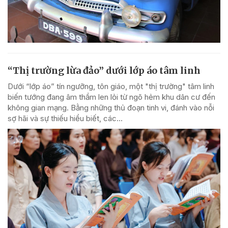
“Thị trường lừa đảo” dưới lớp áo tâm linh
Dưới “lớp áo” tín ngưỡng, tôn giáo, một "thị trường" tâm linh
biến tướng đang âm thầm len lỏi từ ngõ hẻm khu dân cư đến
không gian mạng. Bằng những thủ đoạn tinh vi, đánh vào nỗi
sợ hãi và sự thiếu hiểu biết, các...