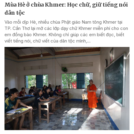
Mùa Hè ở chùa Khmer: Học chữ, giữ tiếng nói
dân tộc
Vào mỗi dịp Hè, nhiều chùa Phật giáo Nam tông Khmer tại
TP. Cần Thơ lại mở các lớp dạy chữ Khmer miễn phí cho con
em đồng bào Khmer. Không chỉ giúp các em biết đọc, biết
viết tiếng nói, chữ viết của dân tộc mình,...