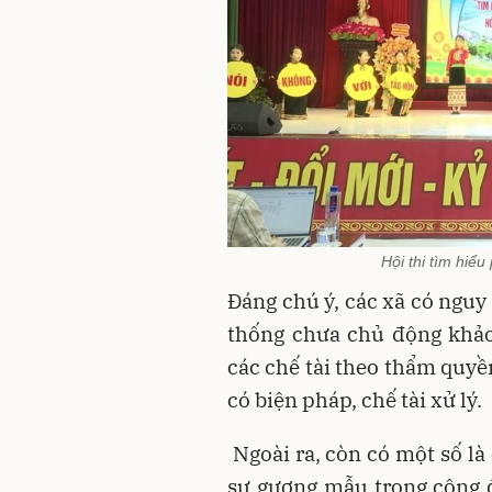
Hội thi tìm hiể
Đáng chú ý, các xã có nguy
thống chưa chủ động khảo
các chế tài theo thẩm quyề
có biện pháp, chế tài xử lý.
Ngoài ra, còn có một số là
sự gương mẫu trong cộng đ