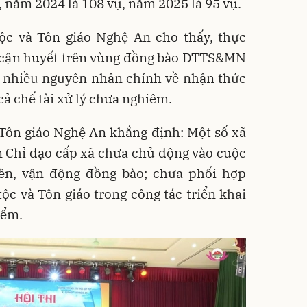
, năm 2024 là 108 vụ, năm 2025 là 95 vụ.
ộc và Tôn giáo Nghệ An cho thấy, thực
n cận huyết trên vùng đồng bào DTTS&MN
ừ nhiều nguyên nhân chính về nhận thức
 cả chế tài xử lý chưa nghiêm.
 Tôn giáo Nghệ An khẳng định: Một số xã
n Chỉ đạo cấp xã chưa chủ động vào cuộc
yền, vận động đồng bào; chưa phối hợp
c và Tôn giáo trong công tác triển khai
iểm.