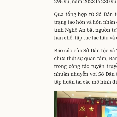
295 vụ, năm 2023 là 230 vụ
Qua tổng hợp từ Sở Dân t
trạng tảo hôn và hôn nhâ
tỉnh Nghệ An bắt nguồn t
hạn chế, tập tục lạc hậu và
Báo cáo của Sở Dân tộc và
chưa thật sự quan tâm, Ba
trong công tác tuyên tru
nhuần nhuyễn với Sở Dân tộ
tập huấn tại các mô hình đ