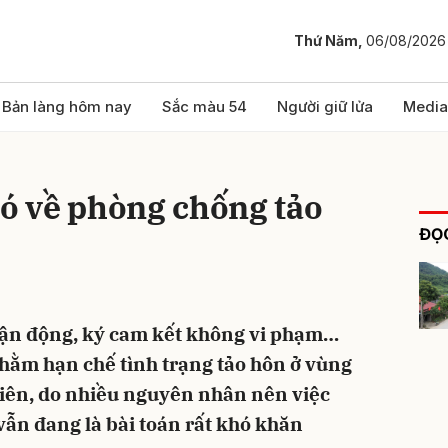
Thứ Năm,
06/08/2026
bình luận
Bản làng hôm nay
Sắc màu 54
Người giữ lửa
Media
hó về phòng chống tảo
ĐỌC
ận động, ký cam kết không vi phạm…
Hủy
G
hằm hạn chế tình trạng tảo hôn ở vùng
iên, do nhiều nguyên nhân nên việc
 vẫn đang là bài toán rất khó khăn