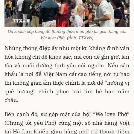
Du khách xếp hàng để thưởng thức món phở tại gian hàng của
We love Phở. (Ảnh: TTXVN)
Những thông điệp ấy như một lời khẳng định văn
hóa không chỉ để khoe sắc, mà còn để gìn giữ, lan
tỏa và nuôi dưỡng tình yêu cội nguồn. Nếu sân
khấu là nơi để Việt Nam cất cao tiếng nói tự hào
thì không gian ẩm thực chính là nơi để “hương vị
quê hương” chinh phục trái tim bè bạn năm
châu.
Bên cạnh đó, sự góp mặt của hội “We love Phở”
(Chúng tôi yêu Phở) cùng một số nhà hàng Việt
tại Hà Lan khiến gian hàng phở trở thành điểm