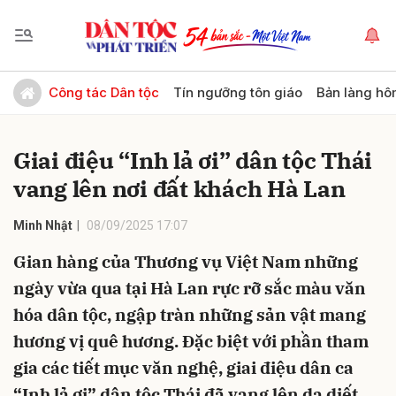
Gửi bình luận
Công tác Dân tộc
Tín ngưỡng tôn giáo
Bản làng hô
Giai điệu “Inh lả ơi” dân tộc Thái
vang lên nơi đất khách Hà Lan
Minh Nhật
08/09/2025 17:07
Gian hàng của Thương vụ Việt Nam những
Hủy
Gửi
ngày vừa qua tại Hà Lan rực rỡ sắc màu văn
hóa dân tộc, ngập tràn những sản vật mang
hương vị quê hương. Đặc biệt với phần tham
gia các tiết mục văn nghệ, giai điệu dân ca
“Inh lả ơi” dân tộc Thái đã vang lên da diết