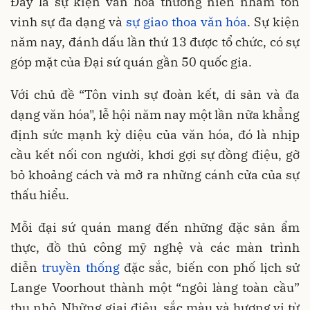
Đây là sự kiện văn hóa thường niên nhằm tôn
vinh sự đa dạng và
sự giao thoa văn hóa
. Sự kiện
năm nay, đánh dấu lần thứ 13 được tổ chức, có sự
góp mặt của Đại sứ quán gần 50 quốc gia.
Với chủ đề “Tôn vinh sự đoàn kết, di sản và đa
dạng văn hóa", lễ hội năm nay một lần nữa khẳng
định sức mạnh kỳ diệu của văn hóa, đó là nhịp
cầu kết nối con người, khơi gợi sự đồng điệu, gỡ
bỏ khoảng cách và mở ra những cánh cửa của sự
thấu hiểu.
Mỗi đại sứ quán mang đến những đặc sản ẩm
thực, đồ thủ công mỹ nghệ và các màn trình
diễn
truyền thống
đặc sắc, biến con phố lịch sử
Lange Voorhout thành một “ngôi làng toàn cầu”
thu nhỏ. Những giai điệu, sắc màu và hương vị từ