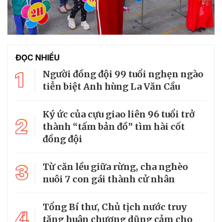
ĐỌC NHIỀU
1
Người đồng đội 99 tuổi nghẹn ngào
tiễn biệt Anh hùng La Văn Cầu
Ký ức của cựu giao liên 96 tuổi trở
2
thành “tấm bản đồ” tìm hài cốt
đồng đội
3
Từ căn lều giữa rừng, cha nghèo
nuôi 7 con gái thành cử nhân
Tổng Bí thư, Chủ tịch nước truy
4
tặng huân chương dũng cảm cho