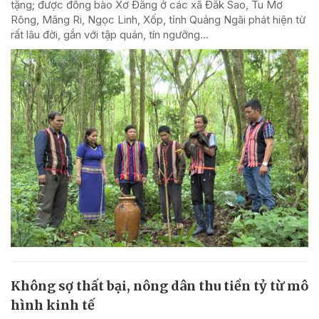
tặng; được đồng bào Xơ Đăng ở các xã Đăk Sao, Tu Mơ
Rông, Măng Ri, Ngọc Linh, Xốp, tỉnh Quảng Ngãi phát hiện từ
rất lâu đời, gắn với tập quán, tín ngưỡng...
Không sợ thất bại, nông dân thu tiền tỷ từ mô
hình kinh tế