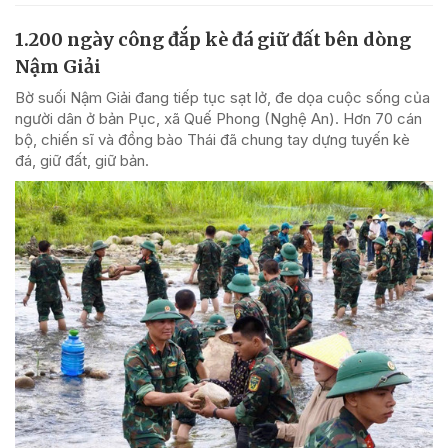
1.200 ngày công đắp kè đá giữ đất bên dòng
Nậm Giải
Bờ suối Nậm Giải đang tiếp tục sạt lở, đe dọa cuộc sống của
người dân ở bản Pục, xã Quế Phong (Nghệ An). Hơn 70 cán
bộ, chiến sĩ và đồng bào Thái đã chung tay dựng tuyến kè
đá, giữ đất, giữ bản.