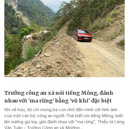
Trưởng công an xã nói tiếng Mông, đánh
nhau với 'ma rừng' bằng 'vũ khí' đặc biệt
Khi về hưu, tôi chỉ mong bà con nhớ đến mình với hình ảnh
của một cán bộ công an người Thái biết nói tiếng Mông, biết
lên nương gùi lúa, giỏi đánh nhau với "ma rừng”, Thiếu tá Lèng
Văn Tuân - Trưởng Công an xã Mường...