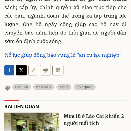
sách; cấp ủy, chính quyền xã giao trực tiếp cho
các ban, ngành, đoàn thể trong xã tập trung lực
lượng, ủng hộ ngày công giúp các hộ này di
chuyển bảo đảm tiến độ thời gian để người dân
sớm ổn định cuộc sống.
Nỗ lực giúp đồng bào vùng lũ “an cư lạc nghiệp”
Lào Cai
bão số 3
sạt lở
hộ nghèo
BÀI LIÊN QUAN
Mưa lũ ở Lào Cai khiến 2
người mất tích