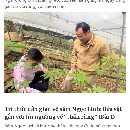
Ngãi không chỉ thoát nghèo, vươn lên làm giàu, mà ngày càng
gắn bó với rừng, với thiên nhiên.
Tri thức dân gian về sâm Ngọc Linh: Báu vật
gắn với tín ngưỡng về “thần rừng” (Bài 1)
Sâm Ngọc Linh là loại cây dược liệu quý được núi rừng ban