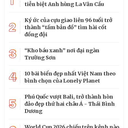
1
tiễn biệt Anh hùng La Văn Cầu
Ký ức của cựu giao liên 96 tuổi trở
2
thành “tấm bản đồ” tìm hài cốt
đồng đội
3
“Kho báu xanh” nơi đại ngàn
Trường Sơn
4
10 bãi biển đẹp nhất Việt Nam theo
bình chọn của Lonely Planet
Phú Quốc vượt Bali, trở thành hòn
5
đảo đẹp thứ hai châu Á - Thái Bình
Dương
World Cup 2026 chiếu trên kênh nào