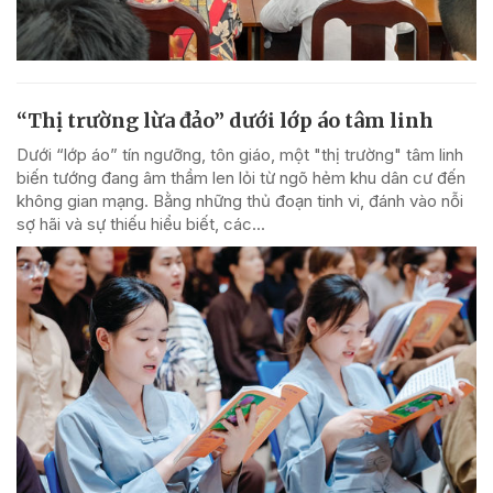
“Thị trường lừa đảo” dưới lớp áo tâm linh
Dưới “lớp áo” tín ngưỡng, tôn giáo, một "thị trường" tâm linh
biến tướng đang âm thầm len lỏi từ ngõ hẻm khu dân cư đến
không gian mạng. Bằng những thủ đoạn tinh vi, đánh vào nỗi
sợ hãi và sự thiếu hiểu biết, các...