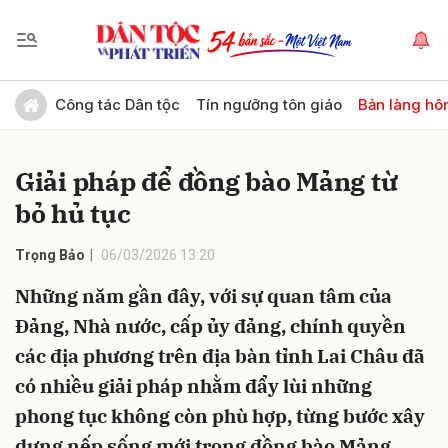
Gửi bình luận
Công tác Dân tộc
Tín ngưỡng tôn giáo
Bản làng hô
Giải pháp để đồng bào Mảng từ
bỏ hủ tục
Trọng Bảo
06/03/2026 13:20
Những năm gần đây, với sự quan tâm của
Hủy
Gửi
Đảng, Nhà nước, cấp ủy đảng, chính quyền
các địa phương trên địa bàn tỉnh Lai Châu đã
có nhiều giải pháp nhằm đẩy lùi những
phong tục không còn phù hợp, từng bước xây
dựng nếp sống mới trong đồng bào Mảng.