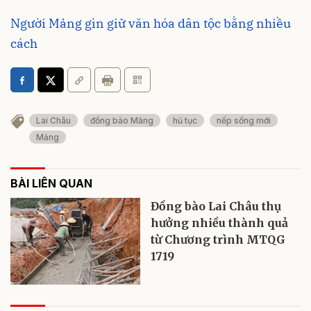
Người Mảng gìn giữ văn hóa dân tộc bằng nhiều
cách
Lai Châu
đồng bào Mảng
hủ tục
nếp sống mới
Mảng
BÀI LIÊN QUAN
Đồng bào Lai Châu thụ
hưởng nhiều thành quả
từ Chương trình MTQG
1719