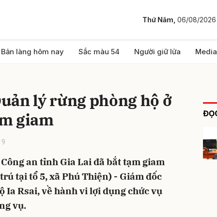
Thứ Năm,
06/08/2026
bình luận
Bản làng hôm nay
Sắc màu 54
Người giữ lửa
Media
uản lý rừng phòng hộ ở
ĐỌC
tạm giam
19
 Công an tỉnh Gia Lai đã bắt tạm giam
Hủy
G
rú tại tổ 5, xã Phú Thiện) - Giám đốc
 Ia Rsai, về hành vi lợi dụng chức vụ
ng vụ.