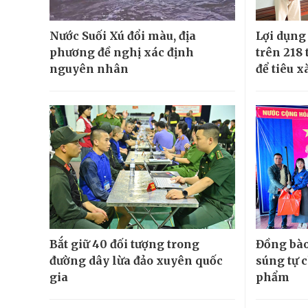
Nước Suối Xú đổi màu, địa
Lợi dụng
phương đề nghị xác định
trên 218 
nguyên nhân
để tiêu x
Bắt giữ 40 đối tượng trong
Đồng bào
đường dây lừa đảo xuyên quốc
súng tự 
gia
phẩm