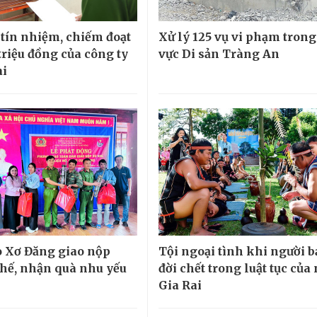
 tín nhiệm, chiếm đoạt
Xử lý 125 vụ vi phạm tron
triệu đồng của công ty
vực Di sản Tràng An
ài
 Xơ Đăng giao nộp
Tội ngoại tình khi người 
chế, nhận quà nhu yếu
đời chết trong luật tục của
Gia Rai