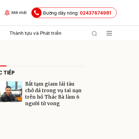
Đường dây nóng:
02437674981
Mới nhất
Thành tựu và Phát triển
 TIẾP
Bắt tạm giam lái tàu
chở đá trong vụ tai nạn
trên hồ Thác Bà làm 6
người tử vong
ửi