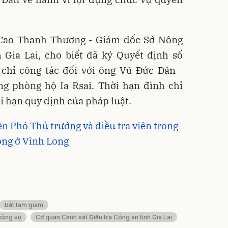
g Cao Thanh Thương - Giám đốc Sở Nông
 Gia Lai, cho biết đã ký Quyết định số
hỉ công tác đối với ông Vũ Đức Dân -
g phòng hộ Ia Rsai. Thời hạn đình chỉ
i hạn quy định của pháp luật.
ên Phó Thủ trưởng và điều tra viên trong
vong ở Vĩnh Long
bắt tạm giam
 công vụ
Cơ quan Cảnh sát Điều tra Công an tỉnh Gia Lai