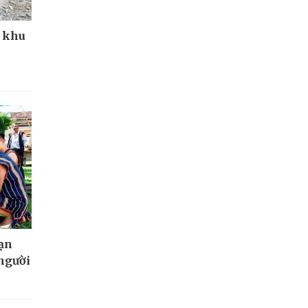
g khu
bạn
 người