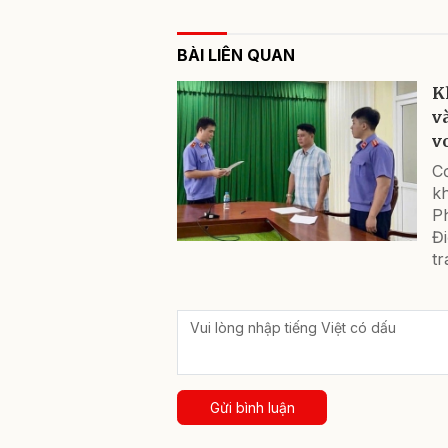
BÀI LIÊN QUAN
K
v
v
Cơ
kh
P
Đi
tr
Gửi bình luận