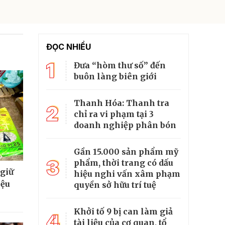
ĐỌC NHIỀU
1
Đưa “hòm thư số” đến
buôn làng biên giới
Thanh Hóa: Thanh tra
2
chỉ ra vi phạm tại 3
doanh nghiệp phân bón
Gần 15.000 sản phẩm mỹ
3
phẩm, thời trang có dấu
 giữ
hiệu nghi vấn xâm phạm
iệu
quyền sở hữu trí tuệ
Khởi tố 9 bị can làm giả
4
tài liệu của cơ quan, tổ