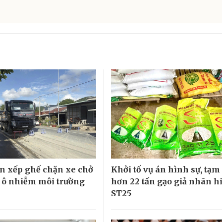
n xếp ghế chặn xe chở
Khởi tố vụ án hình sự, tạm
y ô nhiễm môi trường
hơn 22 tấn gạo giả nhãn h
ST25