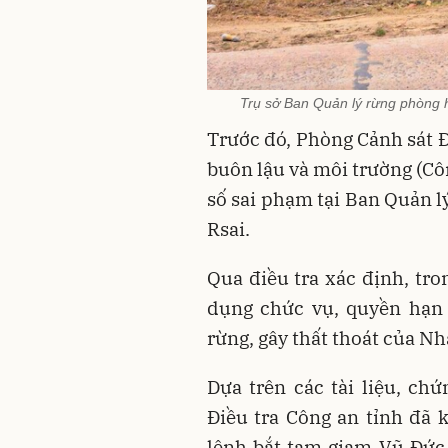
Trụ sở Ban Quản lý rừng phòng h
Trước đó, Phòng Cảnh sát Đ
buôn lậu và môi trường (Côn
số sai phạm tại Ban Quản lý
Rsai.
Qua điều tra xác định, tro
dụng chức vụ, quyền hạn 
rừng, gây thất thoát của N
Dựa trên các tài liệu, ch
Điều tra Công an tỉnh đã k
lệnh bắt tạm giam Vũ Đức