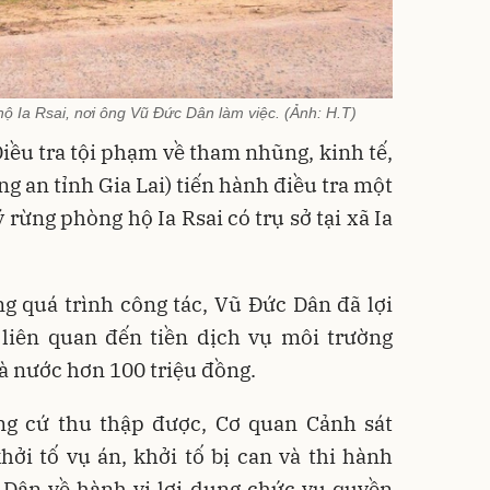
ộ Ia Rsai, nơi ông Vũ Đức Dân làm việc. (Ảnh: H.T)
iều tra tội phạm về tham nhũng, kinh tế,
g an tỉnh Gia Lai) tiến hành điều tra một
 rừng phòng hộ Ia Rsai có trụ sở tại xã Ia
ng quá trình công tác, Vũ Đức Dân đã lợi
liên quan đến tiền dịch vụ môi trường
hà nước hơn 100 triệu đồng.
ứng cứ thu thập được, Cơ quan Cảnh sát
hởi tố vụ án, khởi tố bị can và thi hành
 Dân về hành vi lợi dụng chức vụ quyền