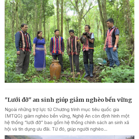
"Lưới đỡ" an sinh giúp giảm nghèo bền vững
Ngoài những trợ lực từ Chương trình mục tiêu quốc gia
(MTQG) giảm nghèo bền vững, Nghệ An còn định hình một
hệ thống “lưới đỡ” bao gồm hệ thống chính sách an sinh xã
hội và tín dụng ưu đãi. Từ đó, giúp người nghèo...