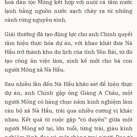
hoá dân tộc Mông kết hợp với nuôi cá tầm nước
lạnh bằng nguồn nước sạch chảy ra từ những
cánh rừng nguyên sinh.
Giải thưởng đã tạo động lực cho anh Chính quyết
tâm hiện thực hóa dự án, với khao khát đưa Nà
Hẩu trở thành khu du lịch của tỉnh Yên Bái, từ đó
tạo công ăn việc làm, sinh kế mới cho bà con
người Mông xã Nà Hẩu.
Sau nhiều lần đến Nà Hẩu khảo sát để hiện thực
dự án, anh Chính gặp ông Giàng A Châu, một
người Mông có hàng chục năm kinh nghiệm làm
cán bộ xã Nà Hẩu, trải qua nhiều cương vị khác
nhau. Kết quả từ cuộc gặp “có duyên” giữa một
người Mông sở tại, lớn tuổi, từng trải, giàu kinh