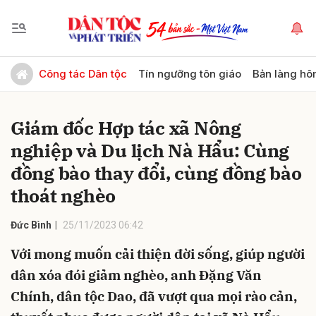
Gửi bình luận
Công tác Dân tộc
Tín ngưỡng tôn giáo
Bản làng hô
Giám đốc Hợp tác xã Nông
nghiệp và Du lịch Nà Hẩu: Cùng
đồng bào thay đổi, cùng đồng bào
thoát nghèo
Hủy
Gửi
Đức Bình
25/11/2023 06:42
Với mong muốn cải thiện đời sống, giúp người
dân xóa đói giảm nghèo, anh Đặng Văn
Chính, dân tộc Dao, đã vượt qua mọi rào cản,