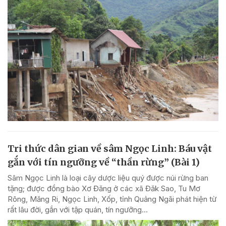
Tri thức dân gian về sâm Ngọc Linh: Báu vật
gắn với tín ngưỡng về “thần rừng” (Bài 1)
Sâm Ngọc Linh là loại cây dược liệu quý được núi rừng ban
tặng; được đồng bào Xơ Đăng ở các xã Đăk Sao, Tu Mơ
Rông, Măng Ri, Ngọc Linh, Xốp, tỉnh Quảng Ngãi phát hiện từ
rất lâu đời, gắn với tập quán, tín ngưỡng...