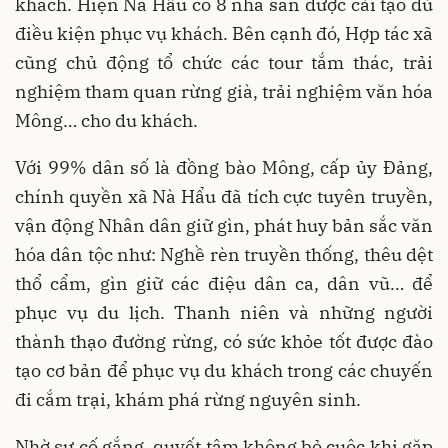
khách. Hiện Nà Hẩu có 8 nhà sàn được cải tạo đủ
điều kiện phục vụ khách. Bên cạnh đó, Hợp tác xã
cũng chủ động tổ chức các tour tắm thác, trải
nghiệm tham quan rừng già, trải nghiệm văn hóa
Mông… cho du khách.
Với 99% dân số là đồng bào Mông, cấp ủy Đảng,
chính quyền xã Nà Hẩu đã tích cực tuyên truyền,
vận động Nhân dân giữ gìn, phát huy bản sắc văn
hóa dân tộc như: Nghề rèn truyền thống, thêu dệt
thổ cẩm, gìn giữ các điệu dân ca, dân vũ… để
phục vụ du lịch. Thanh niên và những người
thành thạo đường rừng, có sức khỏe tốt được đào
tạo cơ bản để phục vụ du khách trong các chuyến
đi cắm trại, khám phá rừng nguyên sinh.
Nhờ sự cố gắng, quyết tâm không bỏ cuộc khi gặp