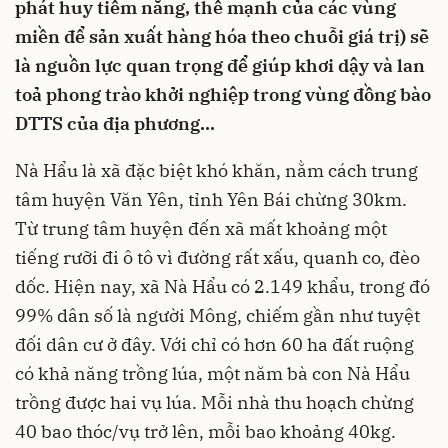
phát huy tiềm năng, thế mạnh của các vùng
miền để sản xuất hàng hóa theo chuỗi giá trị) sẽ
là nguồn lực quan trọng để giúp khơi dậy và lan
toả phong trào khởi nghiệp trong vùng đồng bào
DTTS của địa phương...
Nà Hẩu là xã đặc biệt khó khăn, nằm cách trung
tâm huyện Văn Yên, tỉnh Yên Bái chừng 30km.
Từ trung tâm huyện đến xã mất khoảng một
tiếng rưỡi đi ô tô vì đường rất xấu, quanh co, đèo
dốc. Hiện nay, xã Nà Hẩu có 2.149 khẩu, trong đó
99% dân số là người Mông, chiếm gần như tuyệt
đối dân cư ở đây. Với chỉ có hơn 60 ha đất ruộng
có khả năng trồng lúa, một năm bà con Nà Hẩu
trồng được hai vụ lúa. Mỗi nhà thu hoạch chừng
40 bao thóc/vụ trở lên, mỗi bao khoảng 40kg.