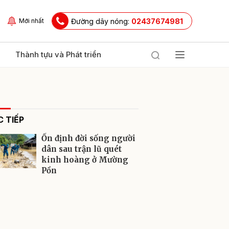
Đường dây nóng:
02437674981
Mới nhất
Thành tựu và Phát triển
 TIẾP
Ổn định đời sống người
dân sau trận lũ quét
kinh hoàng ở Mường
Pồn
ửi