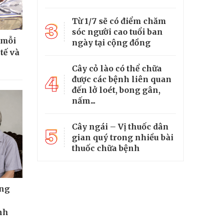
Từ 1/7 sẽ có điểm chăm
3
sóc người cao tuổi ban
 mỗi
ngày tại cộng đồng
tế và
Cây cỏ lào có thể chữa
4
được các bệnh liên quan
đến lở loét, bong gân,
nấm...
Cây ngái – Vị thuốc dân
5
gian quý trong nhiều bài
thuốc chữa bệnh
ông
nh