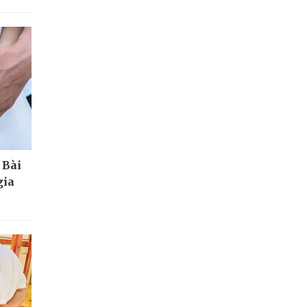
 Bài
gia