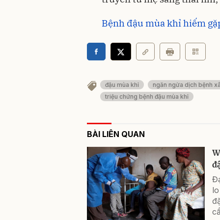
Bệnh đậu mùa khỉ hiếm gặp
đậu mùa khỉ
ngăn ngừa dịch bệnh x
triệu chứng bệnh đậu mùa khỉ
BÀI LIÊN QUAN
W
đ
Đ
lo
đặ
cầ