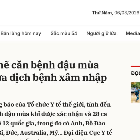
Thứ Năm,
06/08/2026
bình luận
Bản làng hôm nay
Sắc màu 54
Người giữ lửa
Media
chẽ căn bệnh đậu mùa
ĐỌC
ừa dịch bệnh xâm nhập
g báo của Tổ chức Y tế thế giới, tính đến
Hủy
G
nh đậu mùa khỉ được xác nhận và 28 ca
 12 quốc gia, trong đó có Anh, Bồ Đào
, Đức, Australia, Mỹ... Đại diện Cục Y tế