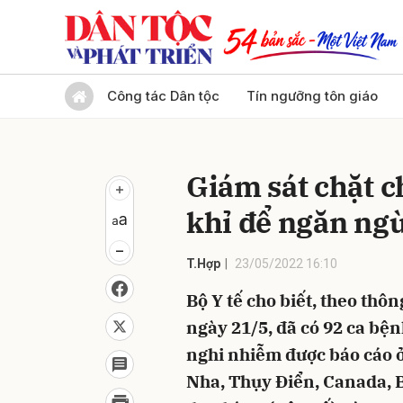
Gửi 
Công tác Dân tộc
Tín ngưỡng tôn giáo
Giám sát chặt 
khỉ để ngăn ng
T.Hợp
23/05/2022 16:10
Bộ Y tế cho biết, theo thôn
ngày 21/5, đã có 92 ca bệ
nghi nhiễm được báo cáo ở
Nha, Thụy Điển, Canada, Bỉ