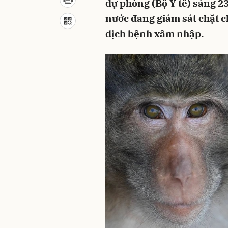
dự phòng (Bộ Y tế) sáng 23
nước đang giám sát chặt 
dịch bệnh xâm nhập.