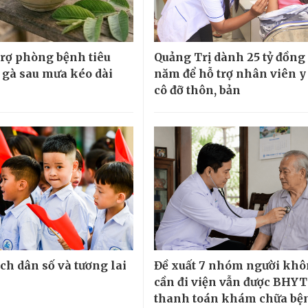
 trợ phòng bệnh tiêu
Quảng Trị dành 25 tỷ đồng
 gà sau mưa kéo dài
năm để hỗ trợ nhân viên y 
cô đỡ thôn, bản
ch dân số và tương lai
Đề xuất 7 nhóm người kh
cần đi viện vẫn được BHYT
thanh toán khám chữa bệ