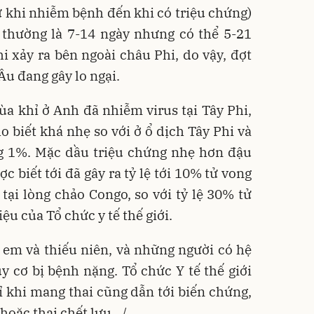
từ khi nhiễm bệnh đến khi có triệu chứng)
 thường là 7-14 ngày nhưng có thể 5-21
 xảy ra bên ngoài châu Phi, do vậy, đợt
Âu đang gây lo ngại.
 khỉ ở Anh đã nhiễm virus tại Tây Phi,
o biết khá nhẹ so với ở ổ dịch Tây Phi và
ng 1%. Mặc dầu triệu chứng nhẹ hơn đậu
 biết tới đã gây ra tỷ lệ tới 10% tử vong
ại lòng chảo Congo, so với tỷ lệ 30% tử
ệu của Tổ chức y tế thế giới.
ẻ em và thiếu niên, và những người có hệ
 cơ bị bệnh nặng. Tổ chức Y tế thế giới
 khi mang thai cũng dẫn tới biến chứng,
hoặc thai chết lưu.../.