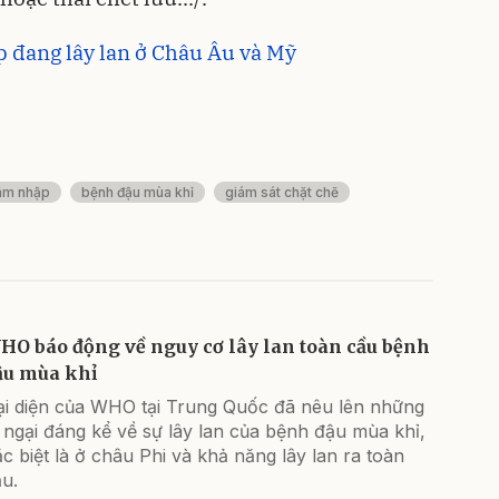
 đang lây lan ở Châu Âu và Mỹ
âm nhập
bệnh đậu mùa khỉ
giám sát chặt chẽ
HO báo động về nguy cơ lây lan toàn cầu bệnh
ậu mùa khỉ
ại diện của WHO tại Trung Quốc đã nêu lên những
 ngại đáng kể về sự lây lan của bệnh đậu mùa khỉ,
c biệt là ở châu Phi và khả năng lây lan ra toàn
u.