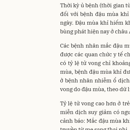
Thời kỳ ủ bệnh (thời gian 
đối với bệnh đậu mùa khỉ
ngày. Đậu mùa khỉ hiếm khi
bùng phát hiện nay ở châu 
Các bệnh nhân mắc đậu mùa
được các quan chức y tế ch
có tỷ lệ tử vong chỉ khoả
mùa, bệnh đậu mùa khỉ được
ở bệnh nhân nhiễm ổ dịch t
vong do đậu mùa, theo dữ li
Tỷ lệ tử vong cao hơn ở tr
miễn dịch suy giảm có nguy
cảnh báo: Mắc đậu mùa khỉ
truyền từ mẹ sang thai nhi, 