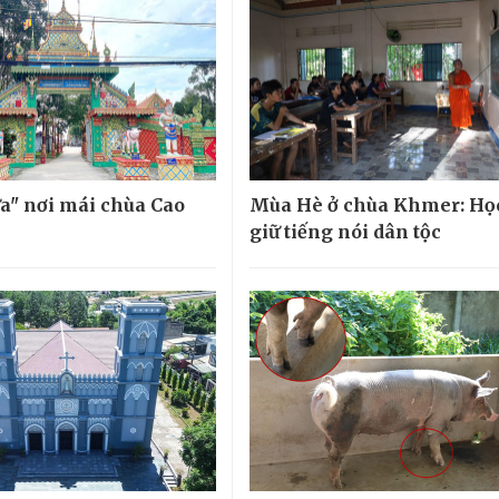
a" nơi mái chùa Cao
Mùa Hè ở chùa Khmer: Học
giữ tiếng nói dân tộc