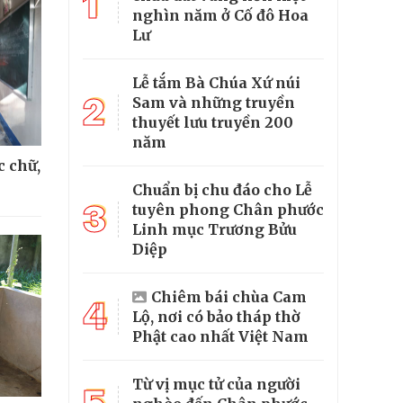
1
nghìn năm ở Cố đô Hoa
Lư
Lễ tắm Bà Chúa Xứ núi
2
Sam và những truyền
thuyết lưu truyền 200
năm
 chữ,
Chuẩn bị chu đáo cho Lễ
3
tuyên phong Chân phước
Linh mục Trương Bửu
Diệp
Chiêm bái chùa Cam
4
Lộ, nơi có bảo tháp thờ
Phật cao nhất Việt Nam
Từ vị mục tử của người