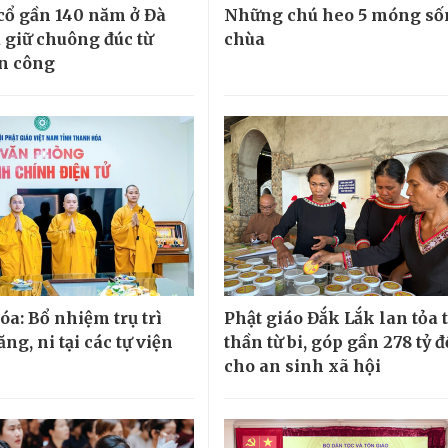
cổ gần 140 năm ở Đà
Những chú heo 5 móng số
 giữ chuông đúc từ
chùa
n công
a: Bổ nhiệm trụ trì
Phật giáo Đắk Lắk lan tỏa 
ăng, ni tại các tự viện
thần từ bi, góp gần 278 tỷ 
cho an sinh xã hội