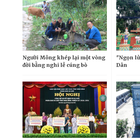
Người Mông khép lại một vòng
"Ngọn lử
đời bằng nghi lễ cúng bò
Dân