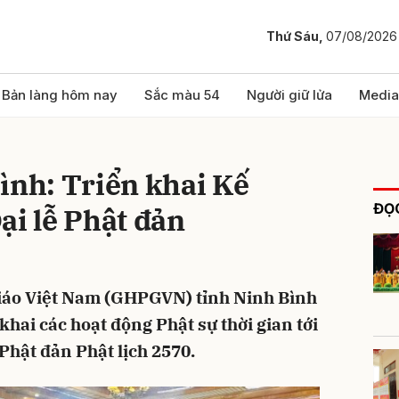
Thứ Sáu,
07/08/2026
bình luận
Bản làng hôm nay
Sắc màu 54
Người giữ lửa
Media
ình: Triển khai Kế
ĐỌC
ại lễ Phật đản
giáo Việt Nam (GHPGVN) tỉnh Ninh Bình
Hủy
G
khai các hoạt động Phật sự thời gian tới
 Phật đản Phật lịch 2570.