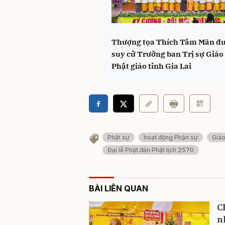
Thượng tọa Thích Tâm Mãn đư
suy cử Trưởng ban Trị sự Giáo
Phật giáo tỉnh Gia Lai
Phật sự
hoạt động Phận sự
Giáo
Đại lễ Phật đản Phật lịch 2570
BÀI LIÊN QUAN
C
n