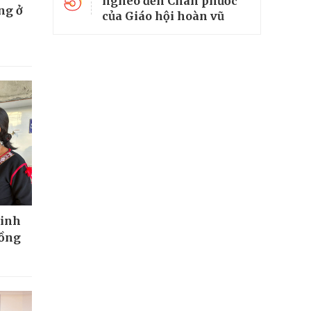
5
nghèo đến Chân phước
ng ở
của Giáo hội hoàn vũ
tinh
đồng