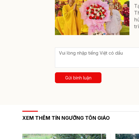
T
Th
h
tr
Gửi bình luận
XEM THÊM TÍN NGƯỠNG TÔN GIÁO