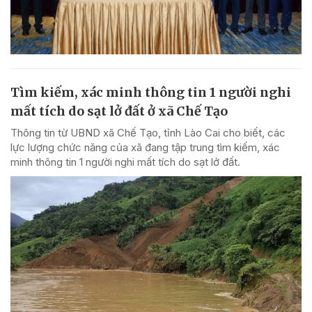
Tìm kiếm, xác minh thông tin 1 người nghi
mất tích do sạt lở đất ở xã Chế Tạo
Thông tin từ UBND xã Chế Tạo, tỉnh Lào Cai cho biết, các
lực lượng chức năng của xã đang tập trung tìm kiếm, xác
minh thông tin 1 người nghi mất tích do sạt lở đất.