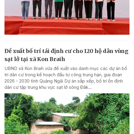
Đề xuất bố trí tái định cư cho 120 hộ dân vùng
sạt lở tại xã Kon Braih
UBND xã Kon Braih vừa đề xuất vào danh mục các dự án bố
trí dân cư trong kế hoạch đầu tư công trung hạn, giai đoạn
2026 - 2030 tỉnh Quảng Ngãi Dự án sắp xếp, bố trí ổn định
dân cư tập trung khu vực sạt lở sông Đăk...