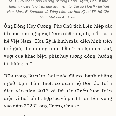
MTTQVN thành phố và ông Trương Cảnh Tuyên, Phó Bí thư
Thành ủy Cần Thơ trao quà lưu niệm tới Đại sứ Hoa Kỳ tại Việt
Nam Marc E. Knapper và Tổng Lãnh sự Hoa Kỳ tại TP. Hồ Chí
Minh Melissa A. Brown
Ông Đồng Huy Cương, Phó Chủ tịch Liên hiệp các
tổ chức hữu nghị Việt Nam nhấn mạnh, mối quan
hệ Việt Nam - Hoa Kỳ là hình mẫu điển hình trên
thế giới, theo đúng tinh thần “Gác lại quá khứ,
vượt qua khác biệt, phát huy tương đồng, hướng
tới tương lai”.
“Chỉ trong 30 năm, hai nước đã trở thành những
người bạn thân thiết, có quan hệ Đối tác Toàn
diện vào năm 2013 và Đối tác Chiến lược Toàn
diện vì hoà bình, hợp tác và phát triển bền vững
vào năm 2023”, ông Cương chia sẻ.