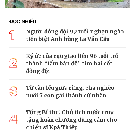
ĐỌC NHIỀU
1
Người đồng đội 99 tuổi nghẹn ngào
tiễn biệt Anh hùng La Văn Cầu
Ký ức của cựu giao liên 96 tuổi trở
2
thành “tấm bản đồ” tìm hài cốt
đồng đội
3
Từ căn lều giữa rừng, cha nghèo
nuôi 7 con gái thành cử nhân
Tổng Bí thư, Chủ tịch nước truy
4
tặng huân chương dũng cảm cho
chiến sĩ Kpă Thiêp