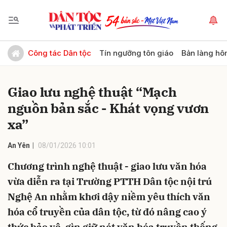
Gửi bình luận
Công tác Dân tộc
Tín ngưỡng tôn giáo
Bản làng hô
Giao lưu nghệ thuật “Mạch
nguồn bản sắc - Khát vọng vươn
xa”
An Yên
08/01/2026 10:01
Hủy
Gửi
Chương trình nghệ thuật - giao lưu văn hóa
vừa diễn ra tại Trường PTTH Dân tộc nội trú
Nghệ An nhằm khơi dậy niềm yêu thích văn
hóa cổ truyền của dân tộc, từ đó nâng cao ý