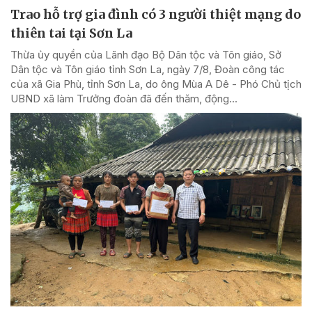
Trao hỗ trợ gia đình có 3 người thiệt mạng do
thiên tai tại Sơn La
Thừa ủy quyền của Lãnh đạo Bộ Dân tộc và Tôn giáo, Sở
Dân tộc và Tôn giáo tỉnh Sơn La, ngày 7/8, Đoàn công tác
của xã Gia Phù, tỉnh Sơn La, do ông Mùa A Dê - Phó Chủ tịch
UBND xã làm Trưởng đoàn đã đến thăm, động...