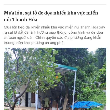
Mưa lớn, sạt lở đe dọa nhiều khu vực miền
núi Thanh Hóa
Mưa lớn kéo dài khiến nhiều khu vực miền núi Thanh Hóa xảy
ra sạt lở đất đá, ảnh hưởng giao thông, công trình và đe dọa
an toàn người dân. Chính quyền các địa phương đang khẩn
trương triển khai phương án ứng phó.