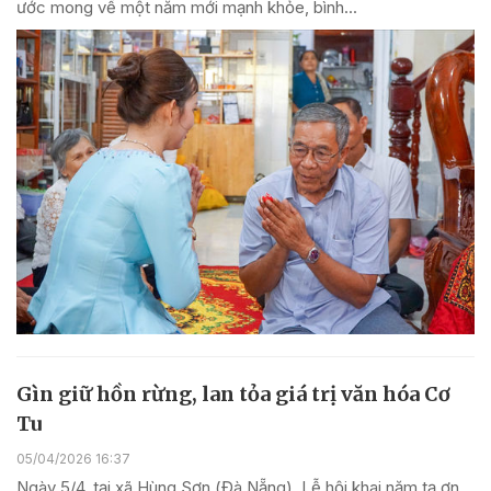
ước mong về một năm mới mạnh khỏe, bình...
Gìn giữ hồn rừng, lan tỏa giá trị văn hóa Cơ
Tu
05/04/2026 16:37
Ngày 5/4, tại xã Hùng Sơn (Đà Nẵng), Lễ hội khai năm tạ ơn