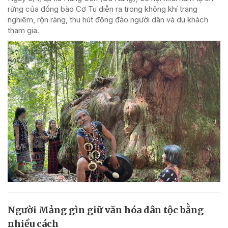
rừng của đồng bào Cơ Tu diễn ra trong không khí trang
nghiêm, rộn ràng, thu hút đông đảo người dân và du khách
tham gia.
Người Mảng gìn giữ văn hóa dân tộc bằng
nhiều cách