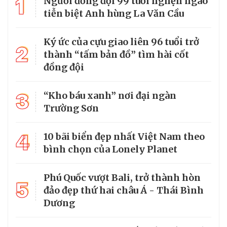
1
Người đồng đội 99 tuổi nghẹn ngào
tiễn biệt Anh hùng La Văn Cầu
Ký ức của cựu giao liên 96 tuổi trở
2
thành “tấm bản đồ” tìm hài cốt
đồng đội
3
“Kho báu xanh” nơi đại ngàn
Trường Sơn
4
10 bãi biển đẹp nhất Việt Nam theo
bình chọn của Lonely Planet
Phú Quốc vượt Bali, trở thành hòn
5
đảo đẹp thứ hai châu Á - Thái Bình
Dương