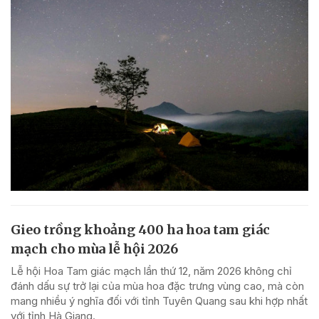
Gieo trồng khoảng 400 ha hoa tam giác
mạch cho mùa lễ hội 2026
Lễ hội Hoa Tam giác mạch lần thứ 12, năm 2026 không chỉ
đánh dấu sự trở lại của mùa hoa đặc trưng vùng cao, mà còn
mang nhiều ý nghĩa đối với tỉnh Tuyên Quang sau khi hợp nhất
với tỉnh Hà Giang.