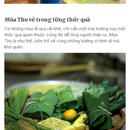
Mùa Thu về trong từng thức quà
Có những mùa đi qua rất khẽ, chỉ cần một mùi hương hay một
thức quà quen thuộc cũng đủ để lòng người nhận ra. Mùa
Thu là như thế, luôn trở về cùng những hương vị bình dị mà
khó quên