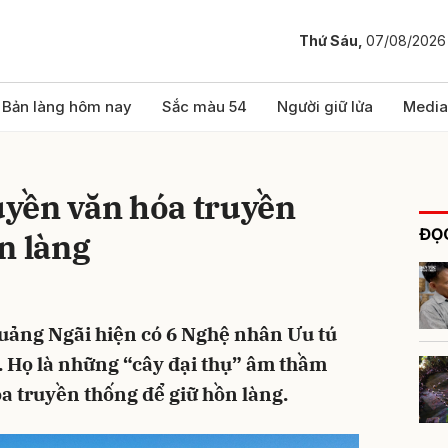
Thứ Sáu,
07/08/2026
bình luận
Bản làng hôm nay
Sắc màu 54
Người giữ lửa
Media
ruyền văn hóa truyền
ĐỌC
n làng
 Quảng Ngãi hiện có 6 Nghệ nhân Ưu tú
Hủy
G
 Họ là những “cây đại thụ” âm thầm
óa truyền thống để giữ hồn làng.