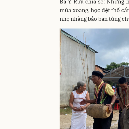
Bà Y Rưa chia sẻ: Những 
múa xoang, học dệt thổ cẩ
nhẹ nhàng bảo ban từng ch