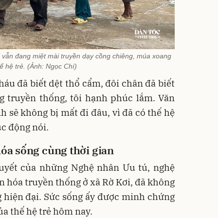
 vẫn đang miệt mài truyền dạy cồng chiêng, múa xoang
ế hệ trẻ. (Ảnh: Ngọc Chí)
cháu đã biết dệt thổ cẩm, đôi chân đã biết
g truyền thống, tôi hạnh phúc lắm. Văn
 sẽ không bị mất đi đâu, vì đã có thế hệ
xúc động nói.
óa sống cùng thời gian
huyết của những Nghệ nhân Ưu tú, nghệ
n hóa truyền thống ở xã Rờ Kơi, đã không
g hiện đại. Sức sống ấy được minh chứng
ủa thế hệ trẻ hôm nay.