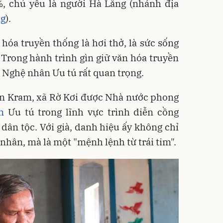
 chủ yếu là người Hà Lăng (nhánh địa
ng
).
 hóa truyền thống là hơi thở, là sức sống
. Trong hành trình gìn giữ văn hóa truyền
g Nghệ nhân Ưu tú rất quan trọng.
ôn Kram, xã Rờ Kơi được Nhà nước phong
n
Ưu tú trong lĩnh vực trình diễn cồng
 dân tộc. Với già, danh hiệu ấy không chỉ
 nhân, mà là một "mệnh lệnh từ trái tim".