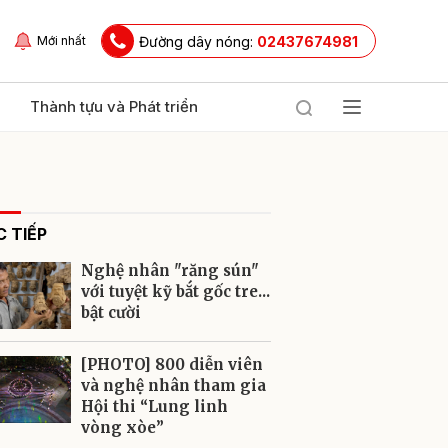
Đường dây nóng:
02437674981
Mới nhất
Thành tựu và Phát triển
 TIẾP
Nghệ nhân "răng sún"
với tuyệt kỹ bắt gốc tre...
bật cười
ửi
[PHOTO] 800 diễn viên
và nghệ nhân tham gia
Hội thi “Lung linh
vòng xòe”