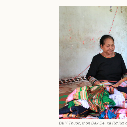
Bà Y Thuộc, thôn Đăk Đe, xã Rờ Kơi g