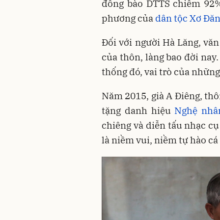
đồng bào DTTS chiếm 92%,
phương của
dân tộc Xơ Đă
Đối với người Hà Lăng, văn
của thôn, làng bao đời nay
thống đó, vai trò của nhữn
Năm 2015, già A Điêng, th
tặng danh hiệu
Nghệ nhâ
chiêng và diễn tấu nhạc cụ
là niềm vui, niềm tự hào cá