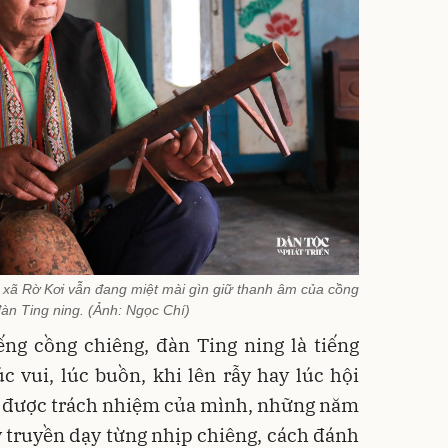
 xã Rờ Kơi vẫn đang miệt mài gìn giữ thanh âm của cồng
đàn Ting ning. (Ảnh: Ngọc Chí)
ếng cồng chiêng, đàn Ting ning là tiếng
c vui, lúc buồn, khi lên rẫy hay lúc hội
c được trách nhiệm của mình, những năm
ụy truyền dạy từng nhịp chiêng, cách đánh