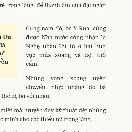
rẻ trong làng, để thanh âm của đại ngàn
Cùng năm đó, bà Y Rưa, cũng
n Ưu
được Nhà nước công nhận là
là
Nghệ nhân Ưu tú ở hai lĩnh
hụ"
vực múa xoang và dệt thổ
yền
cẩm.
Những vòng xoang uyển
chuyển, nhịp nhàng do bà
thế hệ lại với nhau.
 miệt mài truyền dạy kỹ thuật dệt những
c mình cho các thiếu nữ trong làng.