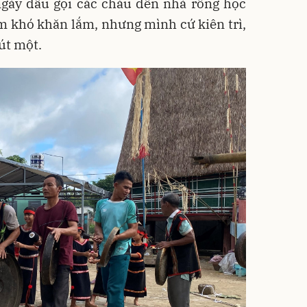
ngày đầu gọi các cháu đến nhà rông học
m khó khăn lắm, nhưng mình cứ kiên trì,
út một.