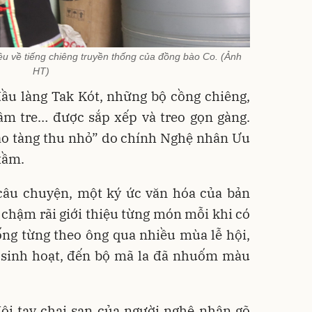
ệu về tiếng chiêng truyền thống của đồng bào Co. (Ảnh
HT)
ầu làng Tak Kót, những bộ cồng chiêng,
mâm tre… được sắp xếp và treo gọn gàng.
o tàng thu nhỏ” do chính Nghệ nhân Ưu
tầm.
 câu chuyện, một ký ức văn hóa của bản
chậm rãi giới thiệu từng món mỗi khi có
rống từng theo ông qua nhiều mùa lễ hội,
g sinh hoạt, đến bộ mã la đã nhuốm màu
đôi tay chai sạn của người nghệ nhân gõ