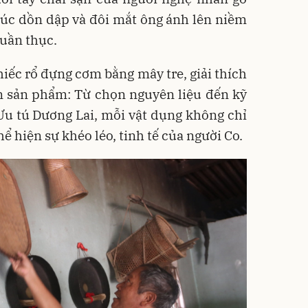
 lúc dồn dập và đôi mắt ông ánh lên niềm
huần thục.
hiếc rổ đựng cơm bằng mây tre, giải thích
n sản phẩm: Từ chọn nguyên liệu đến kỹ
Ưu tú Dương Lai, mỗi vật dụng không chỉ
ể hiện sự khéo léo, tinh tế của người Co.