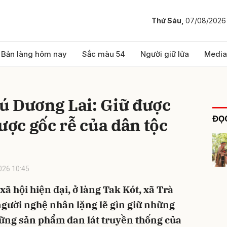
Thứ Sáu,
07/08/2026
bình luận
Bản làng hôm nay
Sắc màu 54
Người giữ lửa
Media
ú Dương Lai: Giữ được
ĐỌC
ược gốc rễ của dân tộc
026 10:45
Hủy
G
xã hội hiện đại, ở làng Tak Kót, xã Trà
người nghệ nhân lặng lẽ gìn giữ những
ững sản phẩm đan lát truyền thống của