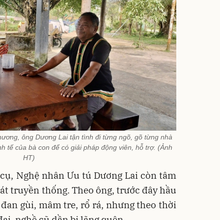
phương, ông Dương Lai tận tình đi từng ngõ, gõ từng nhà
nh tế của bà con để có giải pháp động viên, hỗ trợ. (Ảnh
HT)
 cụ, Nghệ nhân Ưu tú Dương Lai còn tâm
át truyền thống. Theo ông, trước đây hầu
 đan gùi, mâm tre, rổ rá, nhưng theo thời
đại, nghề cũ dần bị lãng quên.