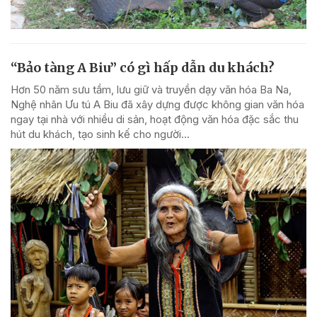
“Bảo tàng A Biu” có gì hấp dẫn du khách?
Hơn 50 năm sưu tầm, lưu giữ và truyền dạy văn hóa Ba Na,
Nghệ nhân Ưu tú A Biu đã xây dựng được không gian văn hóa
ngay tại nhà với nhiều di sản, hoạt động văn hóa đặc sắc thu
hút du khách, tạo sinh kế cho người...