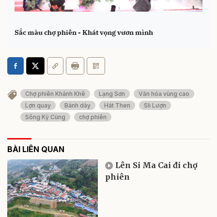
Sắc màu chợ phiên - Khát vọng vươn mình
Chợ phiên Khánh Khê
Lạng Sơn
Văn hóa vùng cao
Lợn quay
Bánh dày
Hát Then
Sli Lượn
Sông Kỳ Cùng
chợ phiên
BÀI LIÊN QUAN
Lên Si Ma Cai đi chợ
phiên