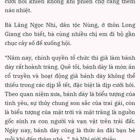
cười nói khiến không khí phiên chợ càng thêm
náo nhiệt.
Bà Lăng Ngọc Nhi, dân tộc Nùng, ở thôn Long
Giang cho biết, bà cùng nhiều chị em đi bộ gần
chục cây số để xuống hội.
“Năm nay, chính quyền tổ chức thi giã làm bánh
dày rất hoành tráng. Quê tôi, bánh dày là món ăn
cổ truyền và hoạt động giã bánh dày không thể
thiếu trong các dịp lễ tết, đặc biệt là dịp cưới hỏi.
Theo quan niệm xưa, bánh dày là biểu tượng của
tình yêu, sự thủy chung son sắc của trai gái, còn
là biểu tượng của mặt trời và mặt trăng là nguồn
gốc sinh ra con người và vạn vật trên trái đất.
Ngày nay, bánh dày cũng là thức ăn đãi bạn bè
mỗi khi đến thăm nhà…”, bà Nhi giới thiệu.