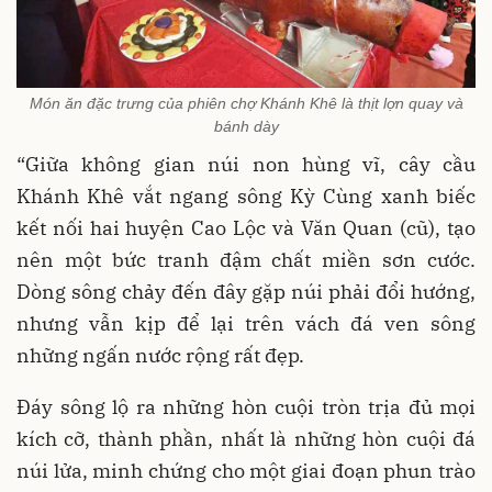
Món ăn đặc trưng của phiên chợ Khánh Khê là thịt lợn quay và
bánh dày
“Giữa không gian núi non hùng vĩ, cây cầu
Khánh Khê vắt ngang sông Kỳ Cùng xanh biếc
kết nối hai huyện Cao Lộc và Văn Quan (cũ), tạo
nên một bức tranh đậm chất miền sơn cước.
Dòng sông chảy đến đây gặp núi phải đổi hướng,
nhưng vẫn kịp để lại trên vách đá ven sông
những ngấn nước rộng rất đẹp.
Đáy sông lộ ra những hòn cuội tròn trịa đủ mọi
kích cỡ, thành phần, nhất là những hòn cuội đá
núi lửa, minh chứng cho một giai đoạn phun trào