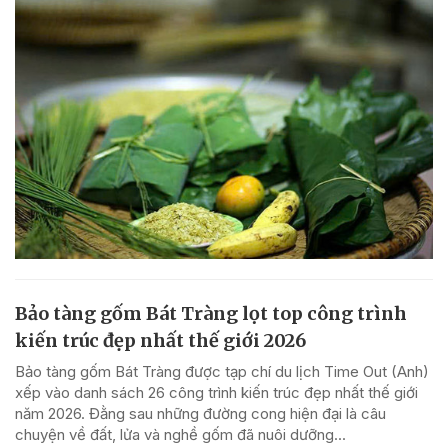
Bảo tàng gốm Bát Tràng lọt top công trình
kiến trúc đẹp nhất thế giới 2026
Bảo tàng gốm Bát Tràng được tạp chí du lịch Time Out (Anh)
xếp vào danh sách 26 công trình kiến trúc đẹp nhất thế giới
năm 2026. Đằng sau những đường cong hiện đại là câu
chuyện về đất, lửa và nghề gốm đã nuôi dưỡng...