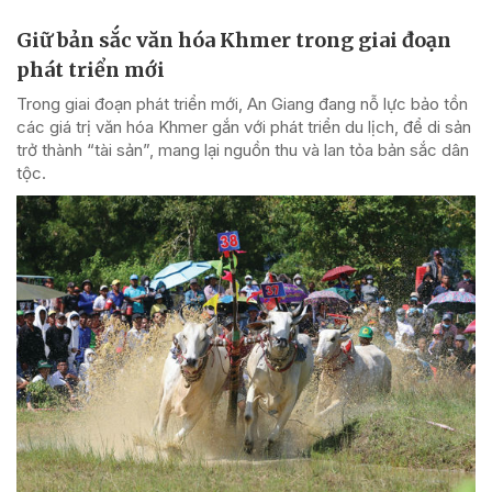
Giữ bản sắc văn hóa Khmer trong giai đoạn
phát triển mới
Trong giai đoạn phát triển mới, An Giang đang nỗ lực bảo tồn
các giá trị văn hóa Khmer gắn với phát triển du lịch, để di sản
trở thành “tài sản”, mang lại nguồn thu và lan tỏa bản sắc dân
tộc.