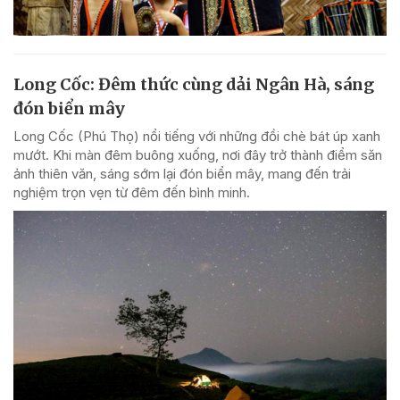
Long Cốc: Đêm thức cùng dải Ngân Hà, sáng
đón biển mây
Long Cốc (Phú Thọ) nổi tiếng với những đồi chè bát úp xanh
mướt. Khi màn đêm buông xuống, nơi đây trở thành điểm săn
ảnh thiên văn, sáng sớm lại đón biển mây, mang đến trải
nghiệm trọn vẹn từ đêm đến bình minh.