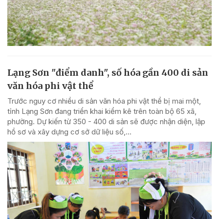
Lạng Sơn "điểm danh", số hóa gần 400 di sản
văn hóa phi vật thể
Trước nguy cơ nhiều di sản văn hóa phi vật thể bị mai một,
tỉnh Lạng Sơn đang triển khai kiểm kê trên toàn bộ 65 xã,
phường. Dự kiến từ 350 - 400 di sản sẽ được nhận diện, lập
hồ sơ và xây dựng cơ sở dữ liệu số,...