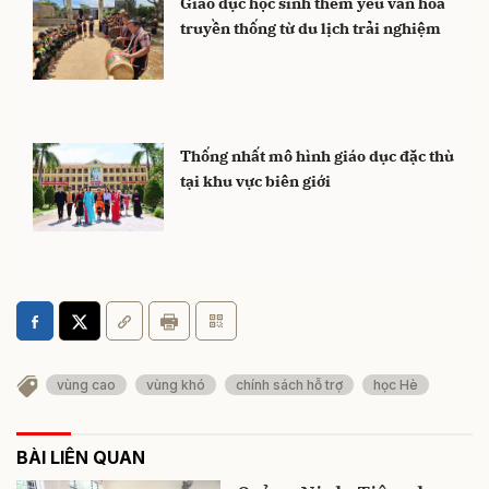
Giáo dục học sinh thêm yêu văn hóa
truyền thống từ du lịch trải nghiệm
Thống nhất mô hình giáo dục đặc thù
tại khu vực biên giới
vùng cao
vùng khó
chính sách hỗ trợ
học Hè
BÀI LIÊN QUAN