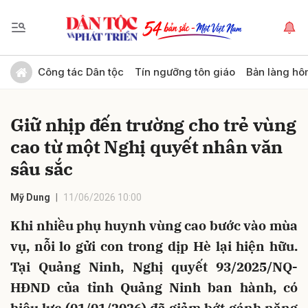
Gửi bình luận
Công tác Dân tộc
Tín ngưỡng tôn giáo
Bản làng hô
Giữ nhịp đến trường cho trẻ vùng
cao từ một Nghị quyết nhân văn
sâu sắc
Mỹ Dung
11/06/2026 10:00
Hủy
Gửi
Khi nhiều phụ huynh vùng cao bước vào mùa
vụ, nỗi lo gửi con trong dịp Hè lại hiện hữu.
Tại Quảng Ninh, Nghị quyết 93/2025/NQ-
HĐND của tỉnh Quảng Ninh ban hành, có