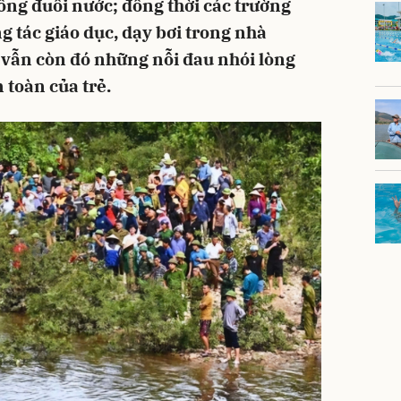
ng đuối nước; đồng thời các trường
 tác giáo dục, dạy bơi trong nhà
g vẫn còn đó những nỗi đau nhói lòng
 toàn của trẻ.