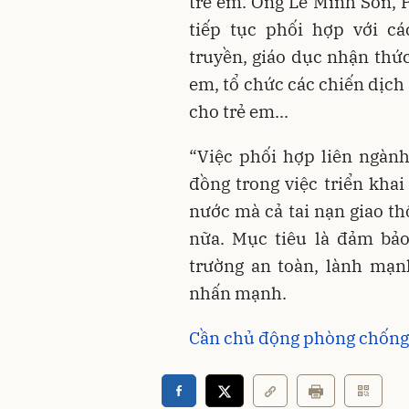
trẻ em. Ông Lê Minh Sơn, P
tiếp tục phối hợp với c
truyền, giáo dục nhận thức
em, tổ chức các chiến dịch 
cho trẻ em...
“Việc phối hợp liên ngành
đồng trong việc triển kha
nước mà cả tai nạn giao t
nữa. Mục tiêu là đảm bả
trường an toàn, lành mạ
nhấn mạnh.
Cần chủ động phòng chống 