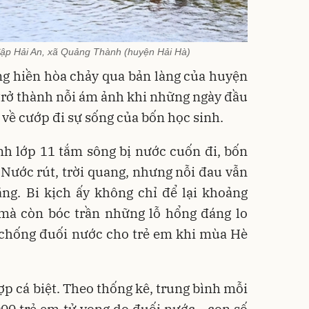
 đập Hải An, xã Quảng Thành (huyện Hải Hà)
ng hiền hòa chảy qua bản làng của huyện
trở thành nỗi ám ảnh khi những ngày đầu
n về cướp đi sự sống của bốn học sinh.
nh lớp 11 tắm sông bị nước cuốn đi, bốn
 Nước rút, trời quang, nhưng nỗi đau vẫn
ặng. Bi kịch ấy không chỉ để lại khoảng
 mà còn bóc trần những lỗ hổng đáng lo
 chống đuối nước cho trẻ em khi mùa Hè
ợp cá biệt. Theo thống kê, trung bình mỗi