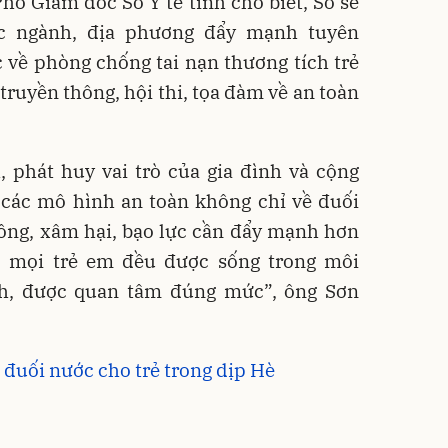
hó Giám đốc Sở Y tế tỉnh cho biết, Sở sẽ
ác ngành, địa phương đẩy mạnh tuyên
 về phòng chống tai nạn thương tích trẻ
truyền thông, hội thi, tọa đàm về an toàn
, phát huy vai trò của gia đình và cộng
i các mô hình an toàn không chỉ về đuối
hông, xâm hại, bạo lực cần đẩy mạnh hơn
o mọi trẻ em đều được sống trong môi
nh, được quan tâm đúng mức”, ông Sơn
đuối nước cho trẻ trong dịp Hè