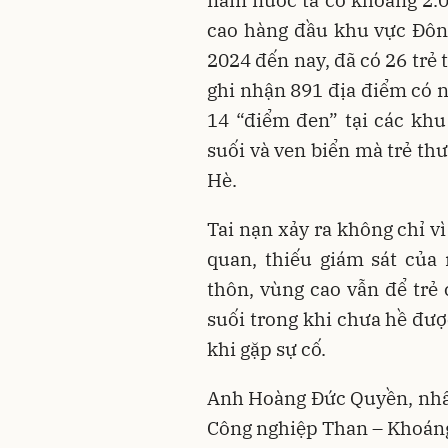
năm nước ta có khoảng 2.0
cao hàng đầu khu vực Đôn
2024 đến nay, đã có 26 trẻ 
ghi nhận 891 địa điểm có n
14 “điểm đen” tại các kh
suối và ven biển mà trẻ th
Hè.
Tai nạn xảy ra không chỉ vì
quan, thiếu giám sát của
thôn, vùng cao vẫn để trẻ
suối trong khi chưa hề đượ
khi gặp sự cố.
Anh Hoàng Đức Quyền, nhâ
Công nghiệp Than – Khoáng