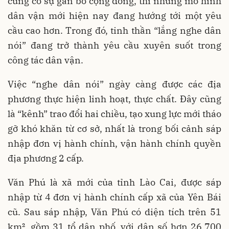
củng cố sự gắn bó cộng đồng, thì những mô hình
dân vận mới hiện nay đang hướng tới một yêu
cầu cao hơn. Trong đó, tinh thần “lắng nghe dân
nói” đang trở thành yêu cầu xuyên suốt trong
công tác dân vận.
Việc “nghe dân nói” ngày càng được các địa
phương thực hiện linh hoạt, thực chất. Đây cũng
là “kênh” trao đổi hai chiều, tạo xung lực mới tháo
gỡ khó khăn từ cơ sở, nhất là trong bối cảnh sáp
nhập đơn vị hành chính, vận hành chính quyền
địa phương 2 cấp.
Văn Phú là xã mới của tỉnh Lào Cai, được sáp
nhập từ 4 đơn vị hành chính cấp xã của Yên Bái
cũ. Sau sáp nhập, Văn Phú có diện tích trên 51
km², gồm 31 tổ dân phố, với dân số hơn 26.700