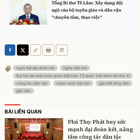
Tổng Bí thư Tô Lâm: Xây dựng đội
ngũ cán bộ tuyên giáo và dân vận
"chuyên tâm, thạo việc"
ngày hội đại đoàn kết
nghe dân nói
Đại hội đại biểu toàn quốc Mặt trận Tổ quốc Việt Nam lần thứ XI
công tác dân vận
chính sách dân tộc
gắn kết lòng dân
gần dân
BÀI LIÊN QUAN
Phú Thọ: Phát huy sức
mạnh đại đoàn kết, nâng
tầm công tác dân tộc