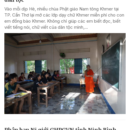
Vào mỗi dịp Hè, nhiều chùa Phật giáo Nam tông Khmer tại
TP. Cần Thơ lại mở các lớp dạy chữ Khmer miễn phí cho con
em đồng bào Khmer. Không chỉ giúp các em biết đọc, biết
viết tiếng nói, chữ viết của dân tộc mình,...
Phân ban Ni giới GHPGVN tỉnh Ninh Bình