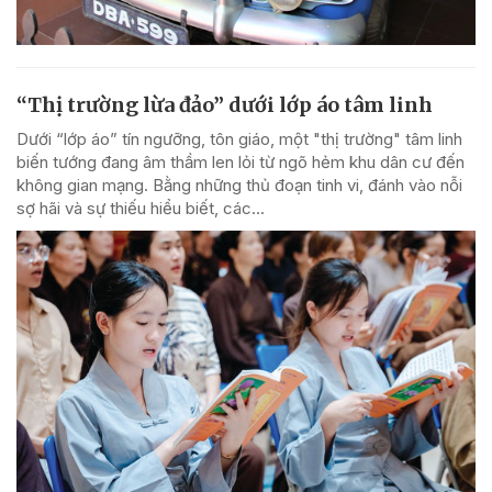
“Thị trường lừa đảo” dưới lớp áo tâm linh
Dưới “lớp áo” tín ngưỡng, tôn giáo, một "thị trường" tâm linh
biến tướng đang âm thầm len lỏi từ ngõ hẻm khu dân cư đến
không gian mạng. Bằng những thủ đoạn tinh vi, đánh vào nỗi
sợ hãi và sự thiếu hiểu biết, các...