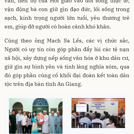
văn, tiến bộ của Hồi giáo vào đời sống thực tế;
vận động bà con giữ gìn đạo đức, lối sống trong
sạch, kính trọng người lớn tuổi, yêu thương trẻ
em, giúp đỡ người có hoàn cảnh khó khăn.
Cũng theo ông Mach Sa Lếs, các vị chức sắc,
Người có uy tín còn góp phần đẩy lùi các tệ nạn
xã hội, xây dựng nếp sống văn hóa ở khu dân cư,
giữ gìn sự bình yên và tình làng nghĩa xóm, qua
đó góp phần củng cố khối đại đoàn kết toàn dân
tộc trên địa bàn tỉnh An Giang.