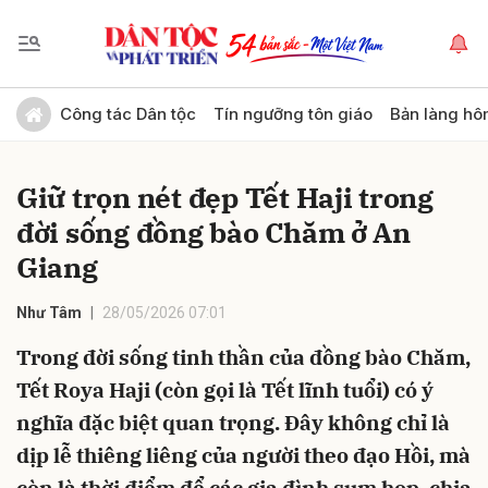
Gửi bình luận
Công tác Dân tộc
Tín ngưỡng tôn giáo
Bản làng hô
Giữ trọn nét đẹp Tết Haji trong
đời sống đồng bào Chăm ở An
Giang
Như Tâm
28/05/2026 07:01
Hủy
Gửi
Trong đời sống tinh thần của đồng bào Chăm,
Tết Roya Haji (còn gọi là Tết lĩnh tuổi) có ý
nghĩa đặc biệt quan trọng. Đây không chỉ là
dịp lễ thiêng liêng của người theo đạo Hồi, mà