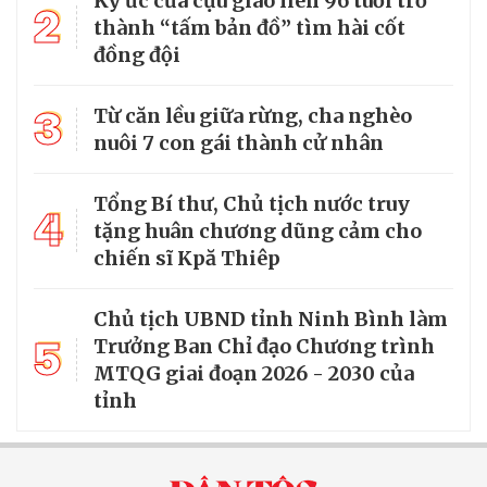
Ký ức của cựu giao liên 96 tuổi trở
2
thành “tấm bản đồ” tìm hài cốt
đồng đội
3
Từ căn lều giữa rừng, cha nghèo
nuôi 7 con gái thành cử nhân
Tổng Bí thư, Chủ tịch nước truy
4
tặng huân chương dũng cảm cho
chiến sĩ Kpă Thiêp
Chủ tịch UBND tỉnh Ninh Bình làm
5
Trưởng Ban Chỉ đạo Chương trình
MTQG giai đoạn 2026 - 2030 của
tỉnh