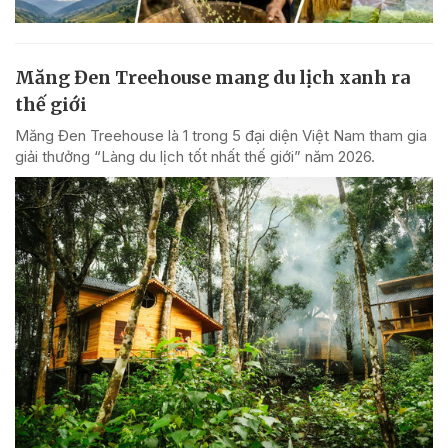
Măng Đen Treehouse mang du lịch xanh ra
thế giới
Măng Đen Treehouse là 1 trong 5 đại diện Việt Nam tham gia
giải thưởng “Làng du lịch tốt nhất thế giới” năm 2026.