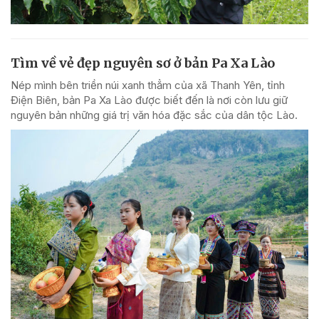
Tìm về vẻ đẹp nguyên sơ ở bản Pa Xa Lào
Nép mình bên triền núi xanh thẳm của xã Thanh Yên, tỉnh
Điện Biên, bản Pa Xa Lào được biết đến là nơi còn lưu giữ
nguyên bản những giá trị văn hóa đặc sắc của dân tộc Lào.