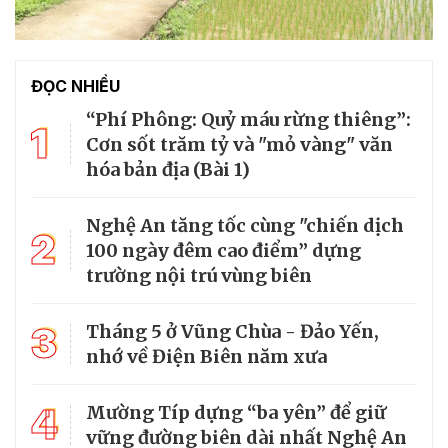
ĐỌC NHIỀU
“Phí Phông: Quỷ máu rừng thiêng”:
1
Cơn sốt trăm tỷ và "mỏ vàng" văn
hóa bản địa (Bài 1)
Nghệ An tăng tốc cùng "chiến dịch
2
100 ngày đêm cao điểm” dựng
trường nội trú vùng biên
3
Tháng 5 ở Vũng Chùa - Đảo Yến,
nhớ về Điện Biên năm xưa
4
Mường Típ dựng “ba yên” để giữ
vững đường biên dài nhất Nghệ An