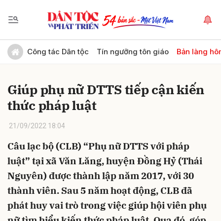
Gửi bình luận
Công tác Dân tộc
Tín ngưỡng tôn giáo
Bản làng hô
Giúp phụ nữ DTTS tiếp cận kiến
thức pháp luật
21/09/2022 18:04
Câu lạc bộ (CLB) “Phụ nữ DTTS với pháp
Hủy
Gửi
luật” tại xã Văn Lăng, huyện Đồng Hỷ (Thái
Nguyên) được thành lập năm 2017, với 30
thành viên. Sau 5 năm hoạt động, CLB đã
phát huy vai trò trong việc giúp hội viên phụ
nữ tìm hiểu kiến thức pháp luật. Qua đó, góp