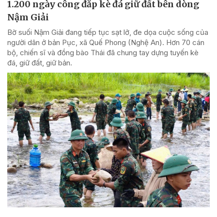
1.200 ngày công đắp kè đá giữ đất bên dòng
Nậm Giải
Bờ suối Nậm Giải đang tiếp tục sạt lở, đe dọa cuộc sống của
người dân ở bản Pục, xã Quế Phong (Nghệ An). Hơn 70 cán
bộ, chiến sĩ và đồng bào Thái đã chung tay dựng tuyến kè
đá, giữ đất, giữ bản.