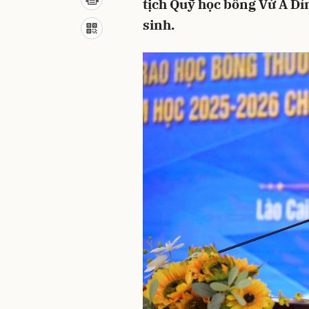
tịch Quỹ học bổng Vừ A Dín
sinh.