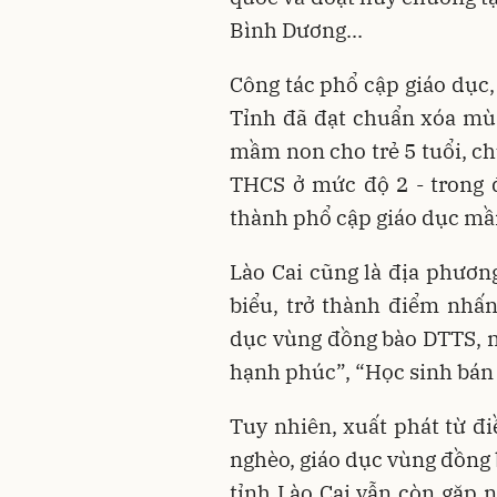
Bình Dương...
Công tác phổ cập giáo dục,
Tỉnh đã đạt chuẩn xóa mù
mầm non cho trẻ 5 tuổi, ch
THCS ở mức độ 2 - trong 
thành phổ cập giáo dục mầm
Lào Cai cũng là địa phươn
biểu, trở thành điểm nhấn 
dục vùng đồng bào DTTS, n
hạnh phúc”, “Học sinh bán t
Tuy nhiên, xuất phát từ đi
nghèo, giáo dục vùng đồng b
tỉnh Lào Cai vẫn còn gặp 