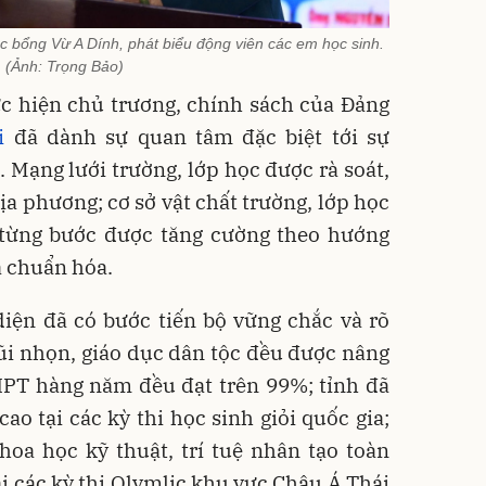
 bổng Vừ A Dính, phát biểu động viên các em học sinh.
(Ảnh: Trọng Bảo)
c hiện chủ trương, chính sách của Đảng
i
đã dành sự quan tâm đặc biệt tới sự
. Mạng lưới trường, lớp học được rà soát,
a phương; cơ sở vật chất trường, lớp học
từng bước được tăng cường theo hướng
à chuẩn hóa.
diện đã có bước tiến bộ vững chắc và rõ
ũi nhọn, giáo dục dân tộc đều được nâng
THPT hàng năm đều đạt trên 99%; tỉnh đã
cao tại các kỳ thi học sinh giỏi quốc gia;
hoa học kỹ thuật, trí tuệ nhân tạo toàn
i các kỳ thi Olymlic khu vực Châu Á Thái