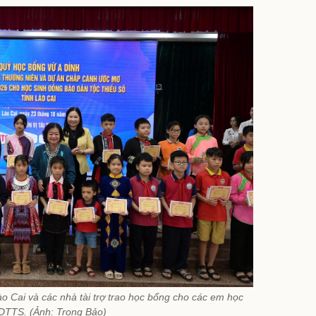
o Cai và các nhà tài trợ trao học bổng cho các em học
 DTTS. (Ảnh: Trọng Bảo)