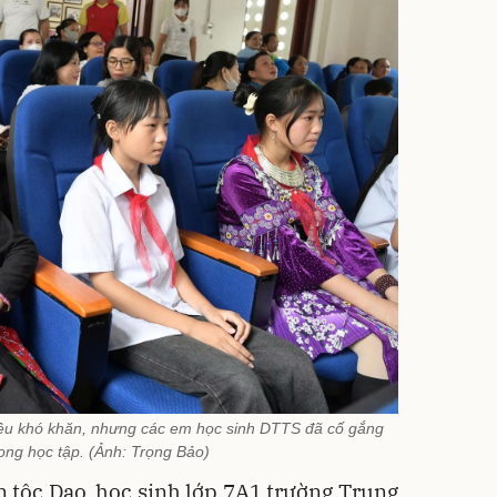
iều khó khăn, nhưng các em học sinh DTTS đã cố gắng
rong học tập. (Ảnh: Trọng Bảo)
 tộc Dao, học sinh lớp 7A1 trường Trung