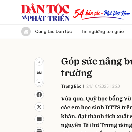
Gửi 
Công tác Dân tộc
Tín ngưỡng tôn giáo
Góp sức nâng b
trường
Trọng Bảo
24/10/2025 13:20
Vừa qua, Quỹ học bổng Vừ 
các em học sinh DTTS trên
khăn, đạt thành tích xuất 
nguyên Bí thư Trung ương