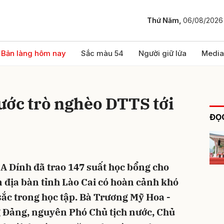
Thứ Năm,
06/08/2026
bình luận
Bản làng hôm nay
Sắc màu 54
Người giữ lửa
Media
ước trò nghèo DTTS tới
ĐỌC
A Dính đã trao 147 suất học bổng cho
Hủy
G
 địa bàn tỉnh Lào Cai có hoàn cảnh khó
sắc trong học tập. Bà Trương Mỹ Hoa -
 Đảng, nguyên Phó Chủ tịch nước, Chủ