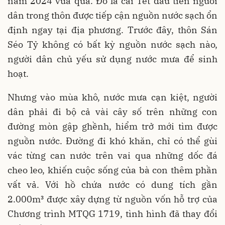
năm 2024 vừa qua. Đó là cái Tết đầu tiên người
dân trong thôn được tiếp cận nguồn nước sạch ổn
định ngay tại địa phương. Trước đây, thôn Sán
Séo Tỷ không có bất kỳ nguồn nước sạch nào,
người dân chủ yếu sử dụng nước mưa để sinh
hoạt.
Nhưng vào mùa khô, nước mưa cạn kiệt, người
dân phải đi bộ cả vài cây số trên những con
đường mòn gập ghềnh, hiểm trở mới tìm được
nguồn nước. Đường đi khó khăn, chỉ có thể gùi
vác từng can nước trên vai qua những dốc đá
cheo leo, khiến cuộc sống của bà con thêm phần
vất vả. Với hồ chứa nước có dung tích gần
2.000m³ được xây dựng từ nguồn vốn hỗ trợ của
Chương trình MTQG 1719, tình hình đã thay đổi