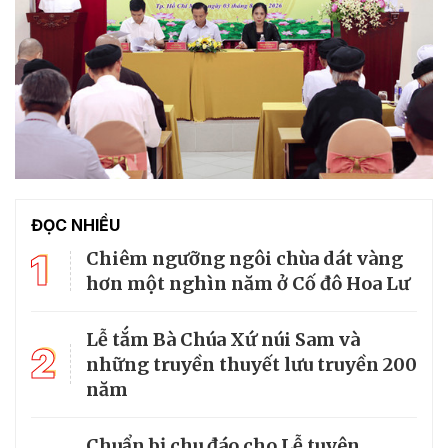
ĐỌC NHIỀU
1
Chiêm ngưỡng ngôi chùa dát vàng
hơn một nghìn năm ở Cố đô Hoa Lư
Lễ tắm Bà Chúa Xứ núi Sam và
2
những truyền thuyết lưu truyền 200
năm
Chuẩn bị chu đáo cho Lễ tuyên