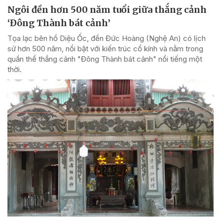
Ngôi đền hơn 500 năm tuổi giữa thắng cảnh
‘Đông Thành bát cảnh’
Tọa lạc bên hồ Diệu Ốc, đền Đức Hoàng (Nghệ An) có lịch
sử hơn 500 năm, nổi bật với kiến trúc cổ kính và nằm trong
quần thể thắng cảnh "Đông Thành bát cảnh" nổi tiếng một
thời.