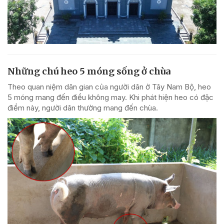
Những chú heo 5 móng sống ở chùa
Theo quan niệm dân gian của người dân ở Tây Nam Bộ, heo
5 móng mang đến điều không may. Khi phát hiện heo có đặc
điểm này, người dân thường mang đến chùa.