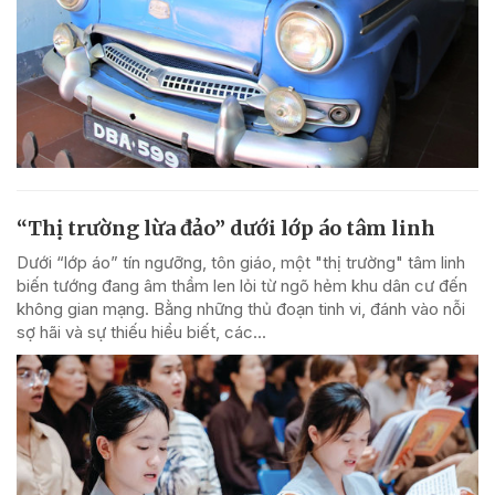
“Thị trường lừa đảo” dưới lớp áo tâm linh
Dưới “lớp áo” tín ngưỡng, tôn giáo, một "thị trường" tâm linh
biến tướng đang âm thầm len lỏi từ ngõ hẻm khu dân cư đến
không gian mạng. Bằng những thủ đoạn tinh vi, đánh vào nỗi
sợ hãi và sự thiếu hiểu biết, các...