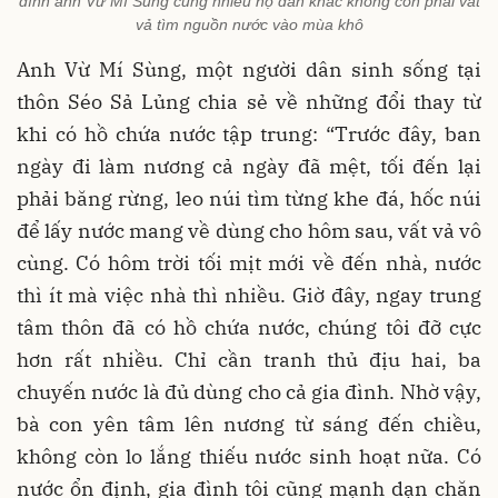
đình anh Vừ Mí Sùng cùng nhiều hộ dân khác không còn phải vất
vả tìm nguồn nước vào mùa khô
Anh Vừ Mí Sùng, một người dân sinh sống tại
thôn Séo Sả Lủng chia sẻ về những đổi thay từ
khi có hồ chứa nước tập trung: “Trước đây, ban
ngày đi làm nương cả ngày đã mệt, tối đến lại
phải băng rừng, leo núi tìm từng khe đá, hốc núi
để lấy nước mang về dùng cho hôm sau, vất vả vô
cùng. Có hôm trời tối mịt mới về đến nhà, nước
thì ít mà việc nhà thì nhiều. Giờ đây, ngay trung
tâm thôn đã có hồ chứa nước, chúng tôi đỡ cực
hơn rất nhiều. Chỉ cần tranh thủ địu hai, ba
chuyến nước là đủ dùng cho cả gia đình. Nhờ vậy,
bà con yên tâm lên nương từ sáng đến chiều,
không còn lo lắng thiếu nước sinh hoạt nữa. Có
nước ổn định, gia đình tôi cũng mạnh dạn chăn