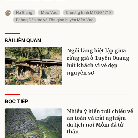
Hà Giang
Mèo Vạc
Chương trình MTQG 1719
Phòng Dân tộc và Tôn giáo huyện Mèo Vạc
BÀI LIÊN QUAN
Ngôi làng biệt lập giữa
rừng già ở Tuyên Quang
hút khách vì vẻ đẹp
nguyên sơ
ĐỌC TIẾP
Nhiều ý kiến trái chiều về
an toàn và trải nghiệm
du lịch nơi Mỏm đá tử
thần