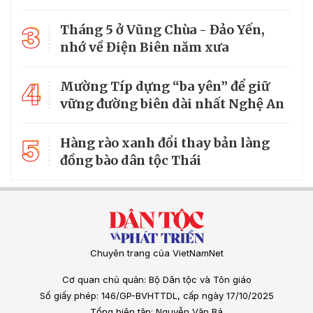
3
Tháng 5 ở Vũng Chùa - Đảo Yến,
nhớ về Điện Biên năm xưa
4
Mường Típ dựng “ba yên” để giữ
vững đường biên dài nhất Nghệ An
5
Hàng rào xanh đổi thay bản làng
đồng bào dân tộc Thái
Chuyên trang của VietNamNet
Cơ quan chủ quản: Bộ Dân tộc và Tôn giáo
Số giấy phép: 146/GP-BVHTTDL, cấp ngày 17/10/2025
Tổng biên tập: Nguyễn Văn Bá