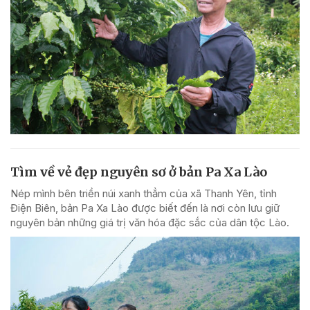
Tìm về vẻ đẹp nguyên sơ ở bản Pa Xa Lào
Nép mình bên triền núi xanh thẳm của xã Thanh Yên, tỉnh
Điện Biên, bản Pa Xa Lào được biết đến là nơi còn lưu giữ
nguyên bản những giá trị văn hóa đặc sắc của dân tộc Lào.