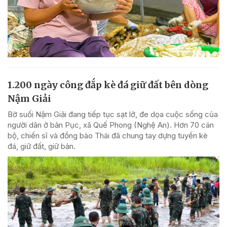
1.200 ngày công đắp kè đá giữ đất bên dòng
Nậm Giải
Bờ suối Nậm Giải đang tiếp tục sạt lở, đe dọa cuộc sống của
người dân ở bản Pục, xã Quế Phong (Nghệ An). Hơn 70 cán
bộ, chiến sĩ và đồng bào Thái đã chung tay dựng tuyến kè
đá, giữ đất, giữ bản.