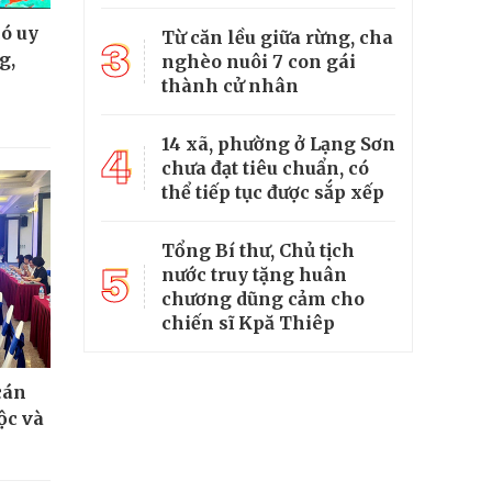
có uy
Từ căn lều giữa rừng, cha
3
g,
nghèo nuôi 7 con gái
thành cử nhân
14 xã, phường ở Lạng Sơn
4
chưa đạt tiêu chuẩn, có
thể tiếp tục được sắp xếp
Tổng Bí thư, Chủ tịch
5
nước truy tặng huân
chương dũng cảm cho
chiến sĩ Kpă Thiêp
cán
ộc và