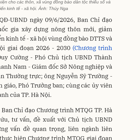
kiện cho các thôn, xã vùng đồng bào dân tộc thiểu số và
iển kinh tế - xã hội. Ảnh: Thúy Nga
/QĐ-UBND ngày 09/6/2026, Ban Chỉ đạo
uốc gia xây dựng nông thôn mới, giảm
ển kinh tế - xã hội vùng đồng bào DTTS và
ội giai đoạn 2026 - 2030
(Chương trình
 Duy Cường - Phó Chủ tịch UBND Thành
Thanh Nam - Giám đốc Sở Nông nghiệp và
an Thường trực; ông Nguyễn Sỹ Trường -
 giáo, Phó Trưởng ban; cùng các ủy viên
ành của TP. Hà Nội.
: Ban Chỉ đạo Chương trình MTQG TP. Hà
ứu, tư vấn, đề xuất với Chủ tịch UBND
ng vấn đề quan trọng, liên ngành liên
 thực hiện Chương trình MTQG giai đoạn