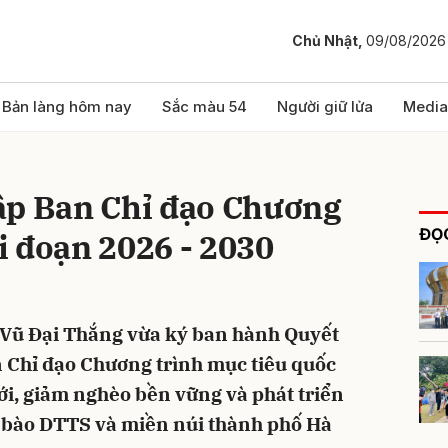
Chủ Nhật,
09/08/2026
bình luận
Bản làng hôm nay
Sắc màu 54
Người giữ lửa
Media
ập Ban Chỉ đạo Chương
ĐỌC
i đoạn 2026 - 2030
 Vũ Đại Thắng vừa ký ban hành Quyết
Hủy
G
n Chỉ đạo Chương trình mục tiêu quốc
i, giảm nghèo bền vững và phát triển
g bào DTTS và miền núi thành phố Hà