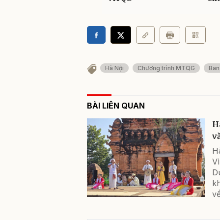
Hà Nội
Chương trình MTQG
Ban
BÀI LIÊN QUAN
H
v
H
Vì
Du
k
về