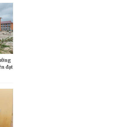
rường
ên đạt