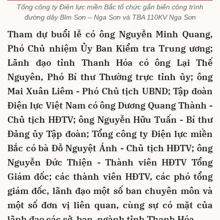
Tổng công ty Điện lực miền Bắc tổ chức gắn biển công trình
đường dây Bỉm Sơn – Nga Sơn và TBA 110KV Nga Sơn
Tham dự buổi lễ có ông Nguyễn Minh Quang,
Phó Chủ nhiệm Ủy Ban Kiểm tra Trung ương;
Lãnh đạo tỉnh Thanh Hóa có ông Lại Thế
Nguyên, Phó Bí thư Thường trực tỉnh ủy; ông
Mai Xuân Liêm - Phó Chủ tịch UBND; Tập đoàn
Điện lực Việt Nam có ông Dương Quang Thành -
Chủ tịch HĐTV; ông Nguyễn Hữu Tuấn - Bí thư
Đảng ủy Tập đoàn; Tổng công ty Điện lực miền
Bắc có bà Đỗ Nguyệt Ánh - Chủ tịch HĐTV; ông
Nguyễn Đức Thiện - Thành viên HĐTV Tổng
Giám đốc; các thành viên HĐTV, các phó tổng
giám đốc, lãnh đạo một số ban chuyên môn và
một số đơn vị liên quan, cùng sự có mặt của
lãnh đạo các sở, ban, ngành tỉnh Thanh Hóa.