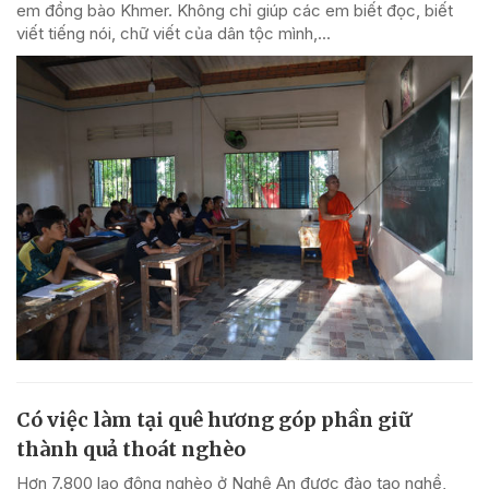
em đồng bào Khmer. Không chỉ giúp các em biết đọc, biết
viết tiếng nói, chữ viết của dân tộc mình,...
Có việc làm tại quê hương góp phần giữ
thành quả thoát nghèo
Hơn 7.800 lao động nghèo ở Nghệ An được đào tạo nghề,