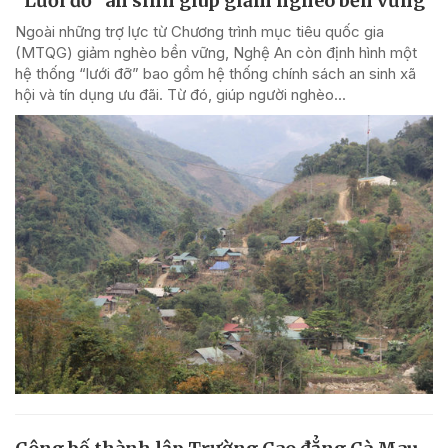
"Lưới đỡ" an sinh giúp giảm nghèo bền vững
Ngoài những trợ lực từ Chương trình mục tiêu quốc gia
(MTQG) giảm nghèo bền vững, Nghệ An còn định hình một
hệ thống “lưới đỡ” bao gồm hệ thống chính sách an sinh xã
hội và tín dụng ưu đãi. Từ đó, giúp người nghèo...