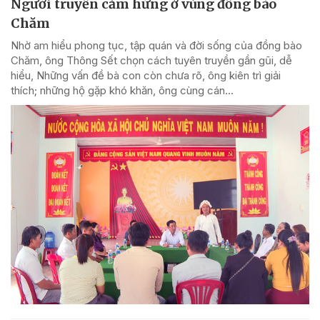
Người truyền cảm hứng ở vùng đồng bào
Chăm
Nhờ am hiểu phong tục, tập quán và đời sống của đồng bào
Chăm, ông Thông Sết chọn cách tuyên truyền gần gũi, dễ
hiểu, Những vấn đề bà con còn chưa rõ, ông kiên trì giải
thích; những hộ gặp khó khăn, ông cùng cán...