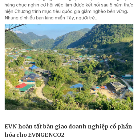
hàng chục nghìn cơ hội việc làm được kết nối sau 5 năm thực
hiện Chương trình mục tiêu quốc gia giảm nghèo bền vững.
Nhưng ở nhiều bản làng miền Tây, người trẻ...
EVN hoàn tất bàn giao doanh nghiệp cổ phần
hóa cho EVNGENCO2