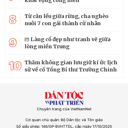
khát vọng cống hiến
8
Từ căn lều giữa rừng, cha nghèo
nuôi 7 con gái thành cử nhân
9
Làng cổ đẹp như tranh vẽ giữa
lòng miền Trung
10
Thăm không gian lưu giữ kí ức lịch
sử về cố Tổng Bí thư Trường Chinh
Chuyên trang của VietNamNet
Cơ quan chủ quản: Bộ Dân tộc và Tôn giáo
Số giấy phép: 146/GP-BVHTTDL, cấp ngày 17/10/2025