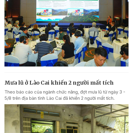
Mưa lũ ở Lào Cai khiến 2 người mất tích
Theo báo cáo của ngành chức năng, đợt mưa lũ từ ngày 3 -
5/8 trên địa bàn tỉnh Lào Cai đã khiến 2 người mất tích.