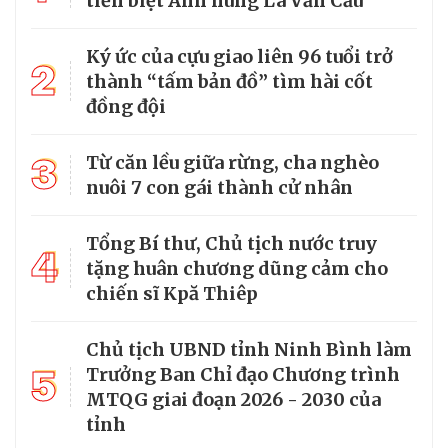
tiễn biệt Anh hùng La Văn Cầu
Ký ức của cựu giao liên 96 tuổi trở
2
thành “tấm bản đồ” tìm hài cốt
đồng đội
3
Từ căn lều giữa rừng, cha nghèo
nuôi 7 con gái thành cử nhân
Tổng Bí thư, Chủ tịch nước truy
4
tặng huân chương dũng cảm cho
chiến sĩ Kpă Thiêp
Chủ tịch UBND tỉnh Ninh Bình làm
5
Trưởng Ban Chỉ đạo Chương trình
MTQG giai đoạn 2026 - 2030 của
tỉnh