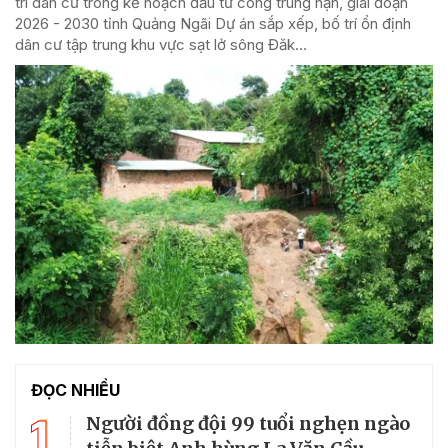
trí dân cư trong kế hoạch đầu tư công trung hạn, giai đoạn
2026 - 2030 tỉnh Quảng Ngãi Dự án sắp xếp, bố trí ổn định
dân cư tập trung khu vực sạt lở sông Đăk...
ĐỌC NHIỀU
1
Người đồng đội 99 tuổi nghẹn ngào