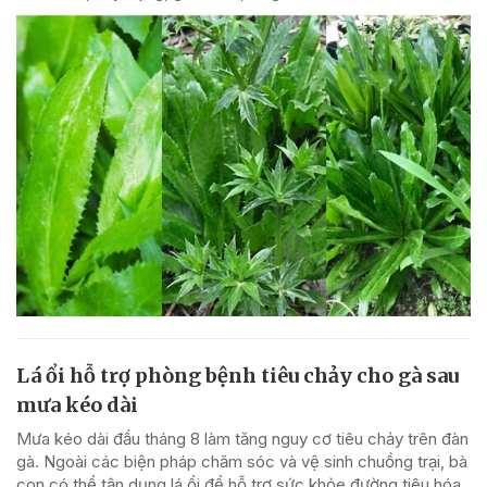
Lá ổi hỗ trợ phòng bệnh tiêu chảy cho gà sau
mưa kéo dài
Mưa kéo dài đầu tháng 8 làm tăng nguy cơ tiêu chảy trên đàn
gà. Ngoài các biện pháp chăm sóc và vệ sinh chuồng trại, bà
con có thể tận dụng lá ổi để hỗ trợ sức khỏe đường tiêu hóa,