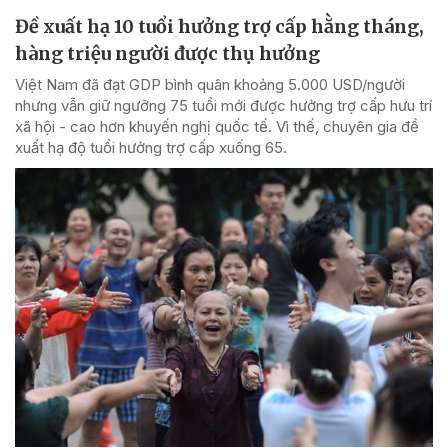
Đề xuất hạ 10 tuổi hưởng trợ cấp hằng tháng,
hàng triệu người được thụ hưởng
Việt Nam đã đạt GDP bình quân khoảng 5.000 USD/người
nhưng vẫn giữ ngưỡng 75 tuổi mới được hưởng trợ cấp hưu trí
xã hội - cao hơn khuyến nghị quốc tế. Vì thế, chuyên gia đề
xuất hạ độ tuổi hưởng trợ cấp xuống 65.