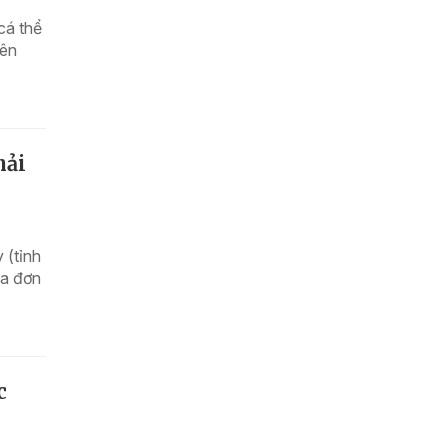
cá thể
iên
hải
 (tỉnh
ủa đơn
c