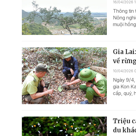
16/04/2026 
Thông tin 
Nông nghiệ
muội hồng 
Gia Lai
về rừng
10/04/2026 
Ngày 9/4,
gia Kon Ka
cấp, quý, 
Triệu 
du khá