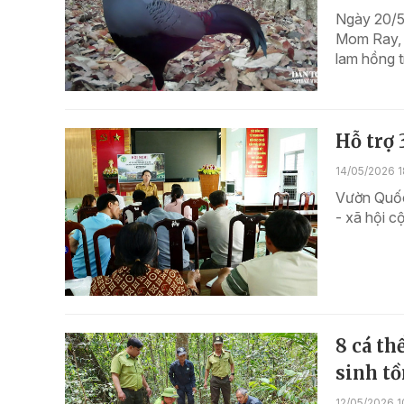
Ngày 20/5
Mom Ray, t
lam hồng t
Hỗ trợ
14/05/2026 1
Vườn Quốc 
- xã hội 
8 cá th
sinh t
12/05/2026 1