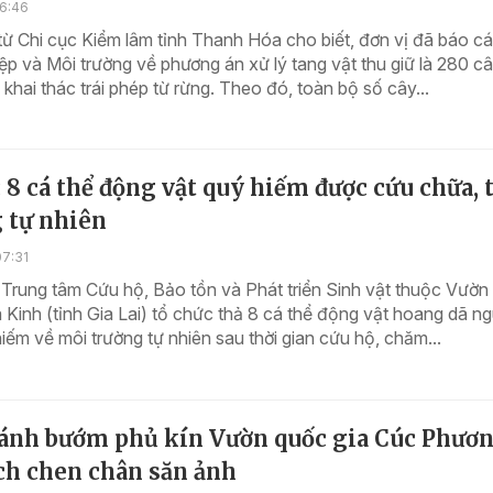
16:46
từ Chi cục Kiểm lâm tỉnh Thanh Hóa cho biết, đơn vị đã báo c
p và Môi trường về phương án xử lý tang vật thu giữ là 280 c
khai thác trái phép từ rừng. Theo đó, toàn bộ số cây...
: 8 cá thể động vật quý hiếm được cứu chữa, 
 tự nhiên
07:31
 Trung tâm Cứu hộ, Bảo tồn và Phát triển Sinh vật thuộc Vườ
 Kinh (tỉnh Gia Lai) tổ chức thả 8 cá thể động vật hoang dã n
hiếm về môi trường tự nhiên sau thời gian cứu hộ, chăm...
cánh bướm phủ kín Vườn quốc gia Cúc Phươn
ch chen chân săn ảnh