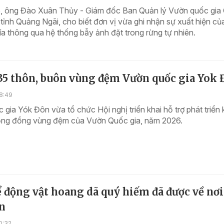
, ông Đào Xuân Thủy - Giám đốc Ban Quản lý Vườn quốc gia
ỉnh Quảng Ngãi, cho biết đơn vị vừa ghi nhận sự xuất hiện của
ía thông qua hệ thống bẫy ảnh đặt trong rừng tự nhiên.
 35 thôn, buôn vùng đệm Vườn quốc gia Yok
8:49
gia Yók Đôn vừa tổ chức Hội nghị triển khai hỗ trợ phát triển k
cộng đồng vùng đệm của Vườn Quốc gia, năm 2026.
ể động vật hoang dã quý hiếm đã được về nơi
ồn
0:32