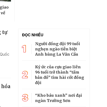
 giao
 về
 tự
ĐỌC NHIỀU
Người đồng đội 99 tuổi
1
nghẹn ngào tiễn biệt
Anh hùng La Văn Cầu
n Quốc
Ký ức của cựu giao liên
2
96 tuổi trở thành “tấm
bản đồ” tìm hài cốt đồng
đội
n hóa
3
“Kho báu xanh” nơi đại
ngàn Trường Sơn