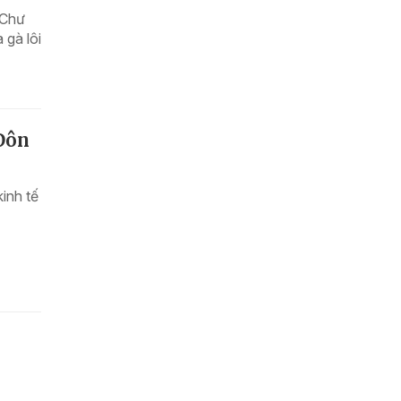
 Chư
 gà lôi
 Đôn
inh tế