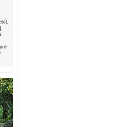
biết,
ị
a
Cảnh
h