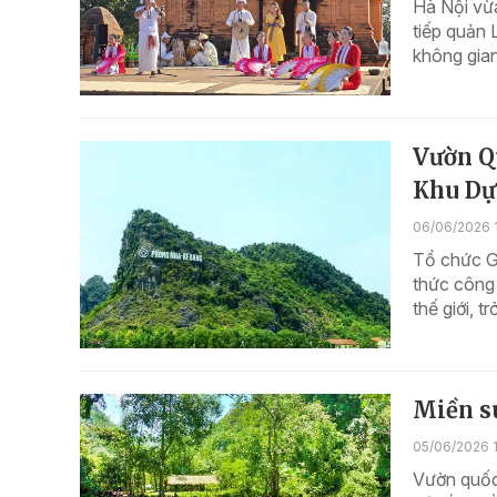
Hà Nội vừa
tiếp quản 
không gian
Vườn Q
Khu Dự 
06/06/2026 
Tổ chức G
thức công
thế giới, 
Miền s
05/06/2026 
Vườn quốc