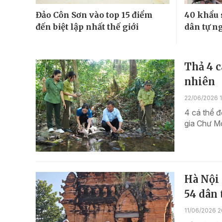
Đảo Côn Sơn vào top 15 điểm
40 khẩu 
đến biệt lập nhất thế giới
dân tự n
Thả 4 c
nhiên
22/06/2026 1
4 cá thể đ
gia Chư M
Hà Nội 
54 dân 
11/06/2026 2