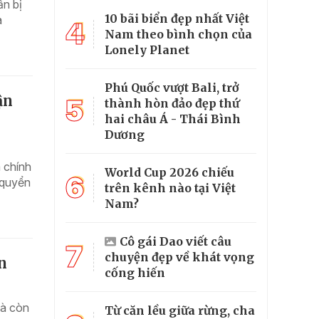
ẩn bị
10 bãi biển đẹp nhất Việt
à
4
Nam theo bình chọn của
Lonely Planet
Phú Quốc vượt Bali, trở
ận
5
thành hòn đảo đẹp thứ
hai châu Á - Thái Bình
Dương
 chính
World Cup 2026 chiếu
6
 quyển
trên kênh nào tại Việt
Nam?
Cô gái Dao viết câu
7
chuyện đẹp về khát vọng
n
cống hiến
mà còn
Từ căn lều giữa rừng, cha