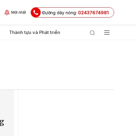
Đường dây nóng:
02437674981
Mới nhất
Thành tựu và Phát triển
ã
ng