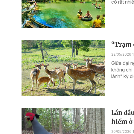
có rất nh
“Trạm c
22/05/2026 1
Giữa đại n
không chỉ 
lành” kỳ d
Lần đầu
hiếm ở
20/05/2026 