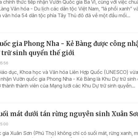
 chính thức tiếp nhận Vườn Quốc gia Ba Vì, cùng với việc chu
Làng Văn hóa - Du lịch các dân tộc Việt Nam, “lá phổi xanh” v
 văn hóa 54 dân tộc phía Tây Thủ đô đã về một đầu mối...
uốc gia Phong Nha - Kẻ Bàng được công nh
trữ sinh quyển thế giới
15:56
iáo dục, Khoa học và Văn hóa Liên Hợp Quốc (UNESCO) vừa
 nhận Vườn quốc gia Phong Nha - Kẻ Bàng là Khu Dự trữ sinh
trở thành thành viên của Mạng lưới các Khu Dự trữ sinh quyển...
uối mát dưới tán rừng nguyên sinh Xuân Sơ
15:00
 gia Xuân Sơn (Phú Thọ) không chỉ có suối mát, rừng xanh, 