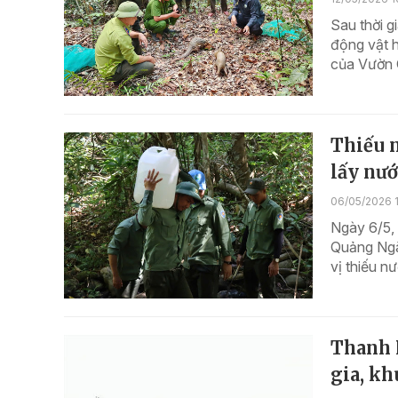
Sau thời g
động vật h
của Vườn 
Thiếu n
lấy nướ
06/05/2026 1
Ngày 6/5,
Quảng Ngãi
vị thiếu n
Thanh 
gia, kh