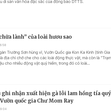
iều di sản văn hóa đặc sắc của đồng bào DTTS.
hữa lành” của loài hươu sao
6:58
gàn Trường Sơn hùng vĩ, Vườn Quốc gia Kon Ka Kinh (tỉnh Gia 
là địa chỉ chở che cho các loài động thực vật, mà còn là “Trạ
iệu cho nhiều động vật quý hiếm, trong đó có loài...
 ghi nhận xuất hiện gà lôi lam hồng tía quý
 Vườn quốc gia Chư Mom Ray
19:04