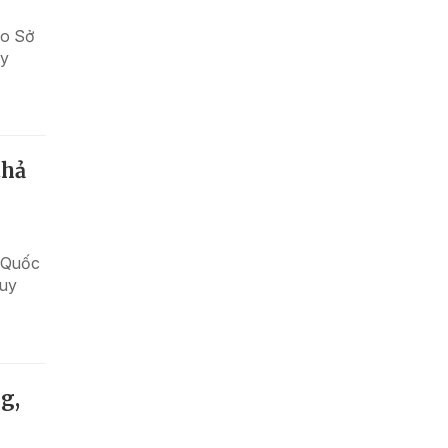
áo Sở
ây
thả
n Quốc
guy
g,