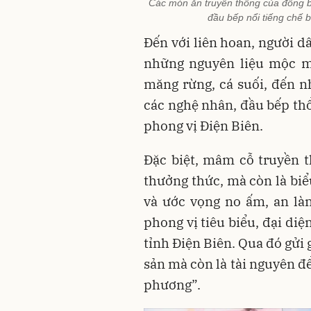
Các món ăn truyền thống của đồng b
đầu bếp nổi tiếng chế 
Đến với liên hoan, người d
những nguyên liệu mộc mạ
măng rừng, cá suối, đến n
các nghệ nhân, đầu bếp t
phong vị Điện Biên.
Đặc biệt, mâm cỗ truyền 
thưởng thức, mà còn là biể
và ước vọng no ấm, an là
phong vị tiêu biểu, đại di
tỉnh Điện Biên. Qua đó gửi
sản mà còn là tài nguyên để 
phương”.