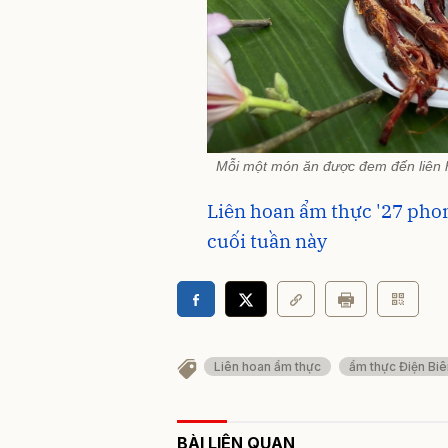
Mỗi một món ăn được đem đến liên 
Liên hoan ẩm thực '27 phon
cuối tuần này
Liên hoan ẩm thực
ẩm thực Điện Biê
BÀI LIÊN QUAN