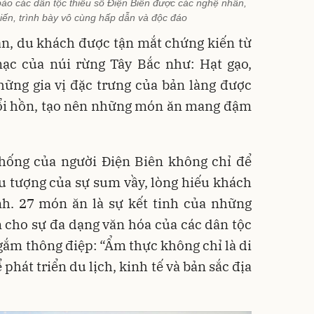
ào các dân tộc thiểu số Điện Biên được các nghệ nhân,
biến, trình bày vô cùng hấp dẫn và độc đáo
ân, du khách được tận mắt chứng kiến từ
c của núi rừng Tây Bắc như: Hạt gạo,
hững gia vị đặc trưng của bản làng được
hổi hồn, tạo nên những món ăn mang đậm
thống của người Điện Biên không chỉ để
u tượng của sự sum vầy, lòng hiếu khách
nh. 27 món ăn là sự kết tinh của những
ện cho sự đa dạng văn hóa của các dân tộc
 gắm thông điệp: “Ẩm thực không chỉ là di
phát triển du lịch, kinh tế và bản sắc địa