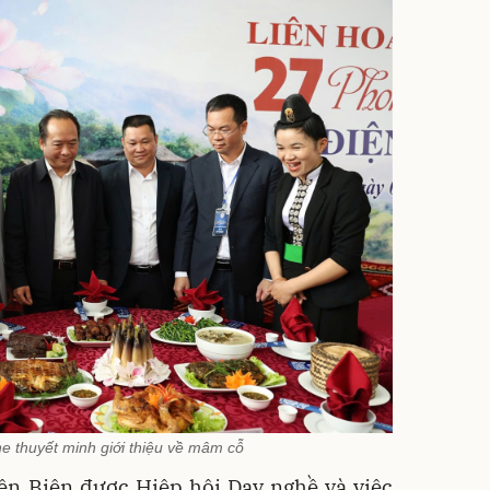
e thuyết minh giới thiệu về mâm cỗ
iện Biên được Hiệp hội Dạy nghề và việc