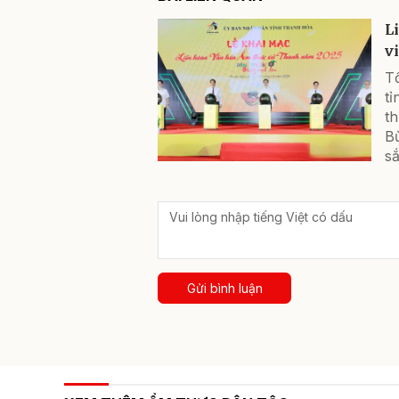
L
v
T
t
t
B
s
Gửi bình luận