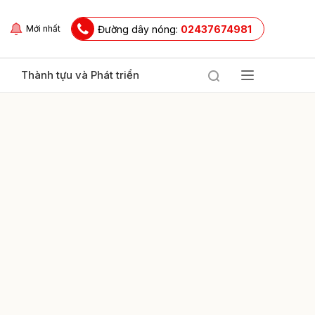
Đường dây nóng:
02437674981
Mới nhất
Thành tựu và Phát triển
ửi