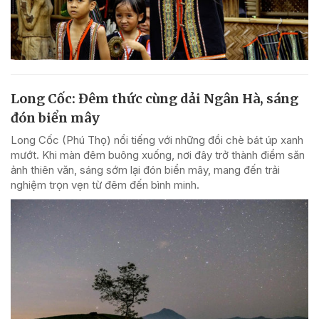
Long Cốc: Đêm thức cùng dải Ngân Hà, sáng
đón biển mây
Long Cốc (Phú Thọ) nổi tiếng với những đồi chè bát úp xanh
mướt. Khi màn đêm buông xuống, nơi đây trở thành điểm săn
ảnh thiên văn, sáng sớm lại đón biển mây, mang đến trải
nghiệm trọn vẹn từ đêm đến bình minh.