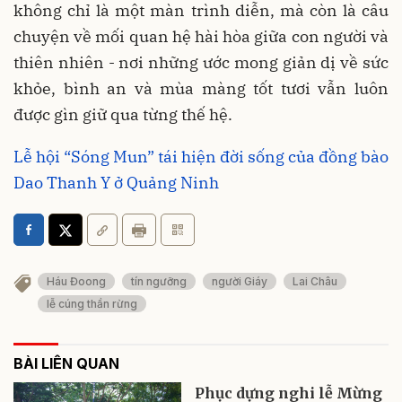
không chỉ là một màn trình diễn, mà còn là câu
chuyện về mối quan hệ hài hòa giữa con người và
thiên nhiên - nơi những ước mong giản dị về sức
khỏe, bình an và mùa màng tốt tươi vẫn luôn
được gìn giữ qua từng thế hệ.
Lễ hội “Sóng Mun” tái hiện đời sống của đồng bào
Dao Thanh Y ở Quảng Ninh
Háu Đoong
tín ngưỡng
người Giáy
Lai Châu
lễ cúng thần rừng
BÀI LIÊN QUAN
Phục dựng nghi lễ Mừng