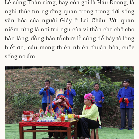
Lễ cúng Thần rừng, hay còn gọi là Háu Đoong, là
nghi thức tín ngưỡng quan trọng trong đời sống
văn hóa của người Giáy ở Lai Châu. Với quan
niệm rừng là nơi trú ngụ của vị thần che chở cho
bản làng, đồng bào tổ chức lễ cúng để bày tỏ lòng
biết ơn, cầu mong thiên nhiên thuận hòa, cuộc
sống no ấm.