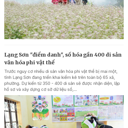
Lạng Sơn "điểm danh", số hóa gần 400 di sản
văn hóa phi vật thể
Trước nguy cơ nhiều di sản văn hóa phi vật thể bị mai một,
tỉnh Lạng Sơn đang triển khai kiểm kê trên toàn bộ 65 xã,
phường. Dự kiến từ 350 - 400 di sản sẽ được nhận diện, lập
hồ sơ và xây dựng cơ sở dữ liệu số,...