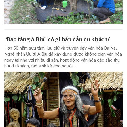
“Bảo tàng A Biu” có gì hấp dẫn du khách?
Hơn 50 năm sưu tầm, lưu giữ và truyền dạy văn hóa Ba Na,
Nghệ nhân Ưu tú A Biu đã xây dựng được không gian văn hóa
ngay tại nhà với nhiều di sản, hoạt động văn hóa đặc sắc thu
hút du khách, tạo sinh kế cho người...