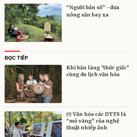
“Người bản số” - đưa
nông sản bay xa
ĐỌC TIẾP
Khi bản làng "thức giấc"
cùng du lịch văn hóa
Văn hóa các DTTS là
“mỏ vàng” của nghệ
thuật nhiếp ảnh