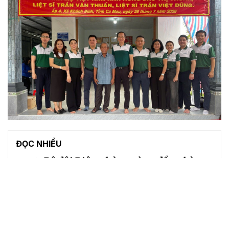
ĐỌC NHIỀU
1
Bộ đội Biên phòng cùng đồng bào
các dân tộc bước vào không gian số
Khởi công xây dựng cầu thiện
2
nguyện nối liền hai xã vùng khó ở
An Giang