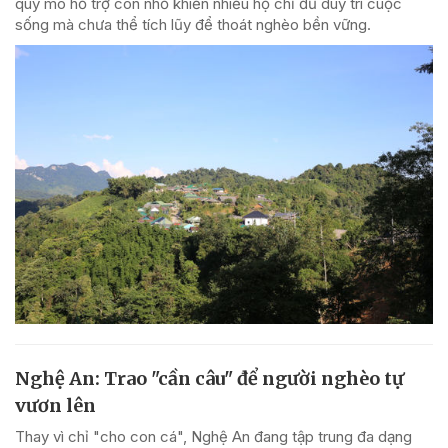
quy mô hỗ trợ còn nhỏ khiến nhiều hộ chỉ đủ duy trì cuộc
sống mà chưa thể tích lũy để thoát nghèo bền vững.
Nghệ An: Trao "cần câu" để người nghèo tự
vươn lên
Thay vì chỉ "cho con cá", Nghệ An đang tập trung đa dạng