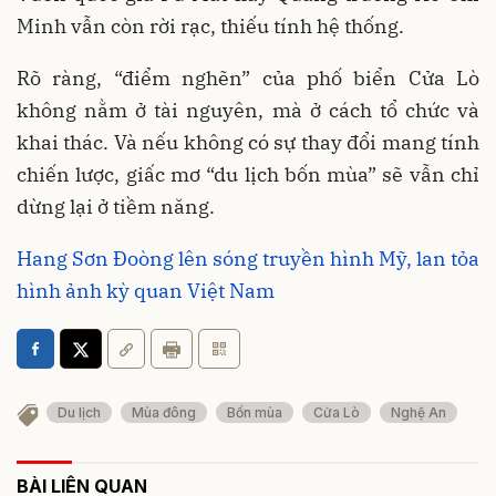
Minh vẫn còn rời rạc, thiếu tính hệ thống.
Rõ ràng, “điểm nghẽn” của phố biển Cửa Lò
không nằm ở tài nguyên, mà ở cách tổ chức và
khai thác. Và nếu không có sự thay đổi mang tính
chiến lược, giấc mơ “du lịch bốn mùa” sẽ vẫn chỉ
dừng lại ở tiềm năng.
Hang Sơn Đoòng lên sóng truyền hình Mỹ, lan tỏa
hình ảnh kỳ quan Việt Nam
Du lịch
Mùa đông
Bốn mùa
Cửa Lò
Nghệ An
BÀI LIÊN QUAN